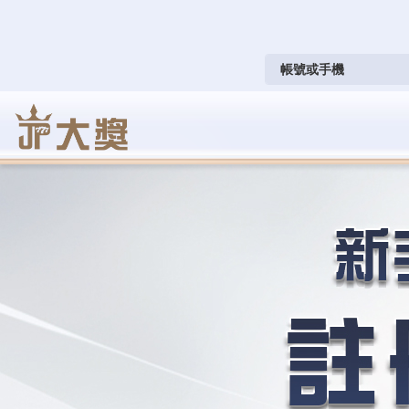
BETS88娛樂城運彩賽事官網
台灣BETS88運彩官網提供運彩單場暨場中賽事過預測，各種
月份:
2022 年 10 月
運彩場中遊戲介面簡