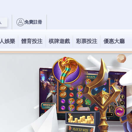
場中投注時間預告表，邊看比賽邊投注。
搜尋
搜
尋