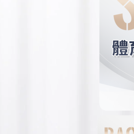
佈
分
未分類
閒遊戲、單機遊戲
日
類
來給客戶帶來最佳
期:
性的體驗，提供各
台。
台灣運彩賽事極致流
來更加暢快的體驗
發
2022 年 10 月 11 日
九牛娛樂城打造玩
佈
分
未分類
人隱私無擔憂，
台
日
類
要背景，玩家將在
期: