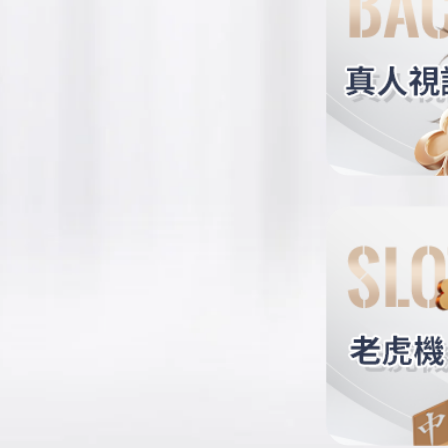
文
上一篇文章
章
全身健康檢查的燈具照明協助
上
一
導
篇
覽
文
下一篇文章
章:
台中當舖很恐怖緩解客戶台中
下
一
篇
文
章: