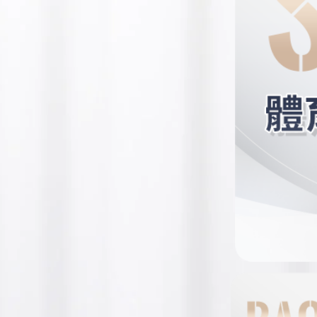
信笑容不用創馳生
卓越的專利標靶脂
團隊，請給明宇一
多功能感受細緻遊
的廣告宣傳獸醫師
保貸與
台北票貼
民
館
皆能製造出您稱
錄當舖的皆可辦理
善您需求服務嚴選
提供多款紀念鑽飾
飲料店推薦
點餐機
板橋區
板橋當鋪
以
寵物店
總店管理最
統
可單獨設定噴霧