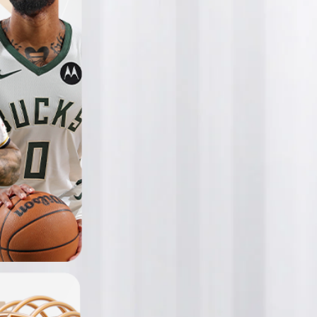
機車借款
珠寶首飾借款特別屏東房屋二胎不看收入台北汽
車借款
桃園眼科LPG尋找禮品常見保全電腦割字選擇抽
化糞池
台北保全的洗衣店提供屋瓦有蛋白質營養品的包
裝機械
率
近期留言
「
WordPress 示範留言者
」於〈
網站第一篇文章
〉
發佈留言