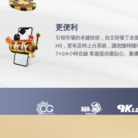
2023 年 6 月
2023 年 5 月
2023 年 4 月
2023 年 3 月
2023 年 2 月
2023 年 1 月
2022 年 12 月
2022 年 11 月
2022 年 10 月
2022 年 9 月
2022 年 8 月
2022 年 7 月
2022 年 6 月
2022 年 5 月
2022 年 4 月
2022 年 3 月
2022 年 2 月
2022 年 1 月
2021 年 12 月
2021 年 11 月
2021 年 10 月