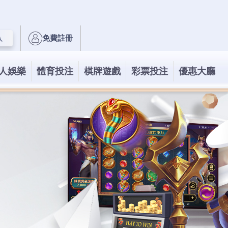
場中投注時間預告表，邊看比賽邊投注。
搜尋
搜
尋