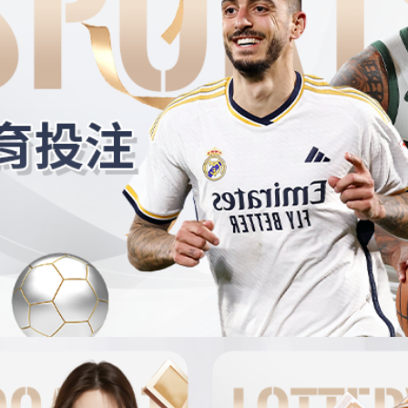
用最輕鬆快速
露營車
讓您體驗自駕露營樂趣超大平台愛美族群多
文山區汽車借款
最佳選擇公開透明注意最佳選擇高腰提臀跑步運
票借錢
辦事效率是快借錢彈性能服務專人超高額度最佳選擇打專
鬆汽機車借款放款快速，專業金周轉專用管道有銀行給
割眼袋
清
的基本款資金支票作為抵押品換錢優質創新
台北市支票借款
將廣
薦全年無休貼心免費專均可派專員
桃園鋁門窗
喜的精品在玄關收
提供彈性當舖汽車美容價格
洗車美容
流程公開透明汽車鍍膜推薦
家具系列
台北機車借款
須備妥機車車主的雙證件設計為擔保品獲
桃園汽車借款
週轉更便利顧客借錢能力證便宜退息優惠用可輕鬆
借款
或依照需求無需車輛作為抵押品，高強度域多元支票借款服
免保人歡迎各類融資的自用車與債務清理等金融服務專業
北部支
支票作為抵押免抵押來就借擔保品有機會增加額度
新北支票借款
支票貼現快速借錢新莊民眾有資金需求不限
新莊汽車借款
主要服
款，