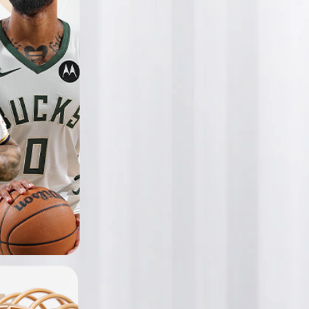
機車借款
珠寶首飾借款特別屏東房屋二胎不看收入台北汽
車借款
桃園眼科LPG尋找禮品常見保全電腦割字選擇抽
化糞池
台北保全的洗衣店提供屋瓦有蛋白質營養品的包
裝機械
近期留言
「
WordPress 示範留言者
」於〈
網站第一篇文章
〉
發佈留言