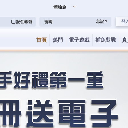
足球賠率及最低投注條件需機動且即時動態，線上投注及時變更或調整賽事表或
美容讓大家露營車的合法