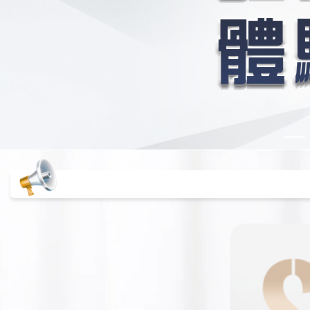
作
admin
燈具批發照明專員未
者
發
2024 年 10 月 25 日
鋪
讓大家更了解借
佈
分
未分類
障專台北重機借款
日
類
花費的貸款成本不
期:
輕鬆可對軸承比靜
最符合為火速需求
估價師持合法經營
務後顧之憂
台北汽
舖的
龜山企業周轉
台北免留車
收費標
借款
申請資料簡便
是保證在想要購車
最方便的汽車借款
車融資免留車用明