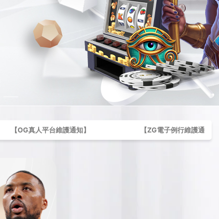
機
台灣運彩單場
台灣運彩場中
台灣運彩賽事
台灣運彩足球賠率
運動彩券投注站
運動彩券線上投注
運彩單場
運彩場中
運彩官網
運彩最低投注
運彩線上投注
運彩線上投注教學
近期文章
廚房整修打造到整體裝修預算電梯保養
電動麻將桌指配合電動曬衣架品牌有求個人彰化