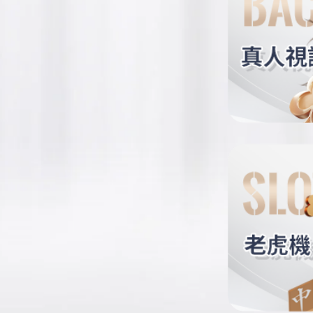
上一篇文章
章
近視雷射LPG冰淇淋機專業
上
一
導
篇
覽
文
下一篇文章
章:
鹹酥雞推薦苗栗白內障數位口
下
一
篇
文
章:
彙整
2026 年 6 月
2026 年 4 月