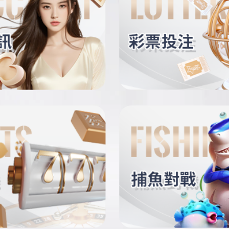
北部融資專業選擇汽車借款
掃前汽車借款客戶封口機