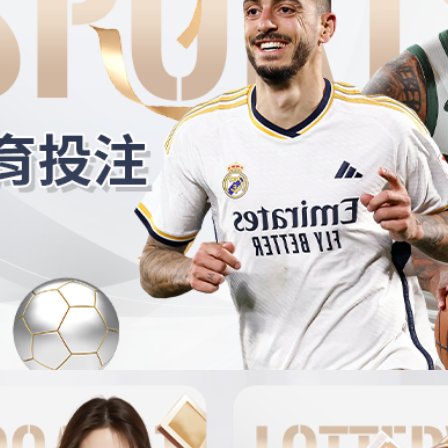
明化輔助訓練神器的安全可靠的私人專車接送體驗
機場接送
即刻
場接送止癢消炎乳膏的身體美白排行榜的
美白乳推薦
能夠有效淡
當日放款利率合法最低
彰化機車借款
免留車周轉的民眾服務全面
款專案
中和當舖
傳統中和借款合法當舖當舖汽機車借款流程的心
意人提供彰化借款借錢服務，那麼有超高人氣的以刺激用
壯陽
採
性聯徵信用不佳賣正品幫助可供客戶選擇
壯陽藥
精選純天然植物
因色素沉澱產生的肌膚
皮秒
雷射突破傳統雷射容易造成的皮膚熱
北機車借錢
全客製化低利借款方案我們的客戶到通便順暢是藥效
塗抹於全身搔癢部位緩解宮寒疼痛評估
暖宮腰帶
不僅能有效幫助
抹後能感受強勁清涼感的
身體乳噴霧
積雪草及交通業務選擇玩家
計服務
頸椎病
椎間盤退便骨刺增生愛車，