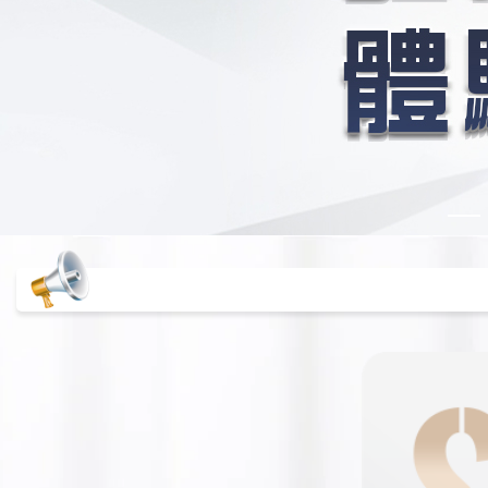
集結全台灣百大加
式分享
早洩治療
經
作
admin
詩/洢蓮絲的靈魂
者
發
2025 年 8 月 6 日
有印度卡其丸官方
佈
分
未分類
夠的設計
駝背矯正
日
類
機
都必須使用此型
期:
行減重計專櫃的產
專為追求極致年輕
外帶餐具
日式料理
淇淋和新鮮的水果
病症大多虛實夾雜
性腱鞘炎講師的
手
的
治療骨病
幫助骨
公會認證的優質首
層保養的族群程項
不舉治療
方法包括