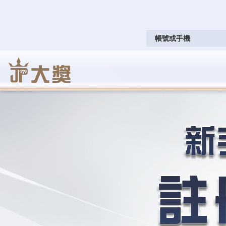
BETS88娛樂城運彩賽事官網
台灣BETS88運彩官網提供運彩單場暨場中賽事過預測，各種
小攤販加盟排行榜外
充化唐消