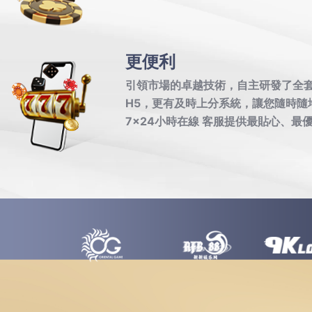
2023 年 2 月
2023 年 1 月
2022 年 12 月
2022 年 11 月
2022 年 10 月
2022 年 9 月
2022 年 8 月
2022 年 7 月
2022 年 6 月
2022 年 5 月
2022 年 4 月
2022 年 3 月
2022 年 2 月
2022 年 1 月
2021 年 12 月
2021 年 11 月
2021 年 10 月