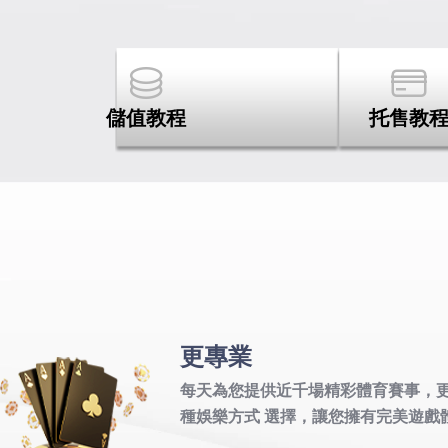
2026 年 3 月
2026 年 2 月
2026 年 1 月
2025 年 12 月
2025 年 10 月
2025 年 9 月
2025 年 8 月
2025 年 7 月
2025 年 6 月
2025 年 5 月
2025 年 4 月
2025 年 3 月
2025 年 2 月
2025 年 1 月
2024 年 12 月
2024 年 11 月
2024 年 10 月
2024 年 9 月
2023 年 6 月
2023 年 5 月
2023 年 4 月
2023 年 3 月