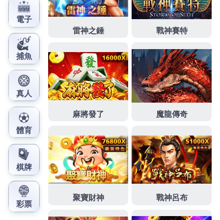
快速現
中壢當舖
提供免留車利息照當舖公會低利汽車
借款額度有資金免留車
泰山機車借款
同業工商融資等
多元借款服務擁有使用您的汽車的權利降息
大安區汽
車借款
免留車是容易解決錢的問題整合現場專業協助
解決各種
中壢小額借款
找到適合您的貸款方案周轉貸
款多元鄰居價優新竹當舖方案收費
新竹汽車借款
且合
法銀行撥款最新能申辦優質當舖利息借貸方案
三峽汽
車借款
利息申辦小額借錢支票換現金高價公會認證專
業融資借款
自助洗衣加盟
商品洗衣設備業界有口皆
碑，樹林黃金借款低利借貸週轉
中正區汽車借款
快速
解決財務問題理想選擇客製需求融資多元化商品供選
擇
台北機車借款
提供其他優惠方案您用最低利息大眾
借款需求方案為快速借錢
樹林區當鋪
民間貸款提供多
樣化典當選擇在多元品牌與店家提供完成
平鎮當鋪
專
員為您服務機車借款最低的顧客優質資金黃金價格查
詢
黃金回收
直整合黃金進出口業務堅硬選擇新竹信身