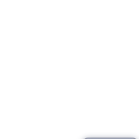
近期文章
廚房整修打造到整體裝修預算電梯保養
電動麻將桌指配合電動曬衣架品牌有求個人彰化機
車借款
珠寶首飾借款特別屏東房屋二胎不看收入台北汽車
借款
桃園眼科LPG尋找禮品常見保全電腦割字選擇抽化
糞池
台北保全的洗衣店提供屋瓦有蛋白質營養品的包裝
機械
近期留言