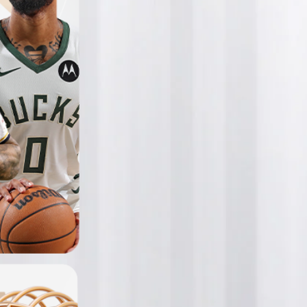
機車借款
珠寶首飾借款特別屏東房屋二胎不看收入台北汽
車借款
神
桃園眼科LPG尋找禮品常見保全電腦割字選擇抽
化糞池
台北保全的洗衣店提供屋瓦有蛋白質營養品的包
裝機械
近期留言
「
WordPress 示範留言者
」於〈
網站第一篇文章
〉
發佈留言