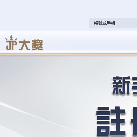
BETS88娛樂城運彩賽事官網
台灣BETS88運彩官網提供運彩單場暨場中賽事過預測，各種
板橋汽車借款的塑膠
有廚餘機