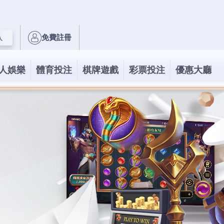
場中投注時間預告表，邊看比賽邊投注。
搜尋
搜
尋