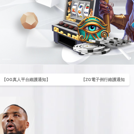
台灣運彩單場
台灣運彩場中
珠
台灣運彩賽事
推
台灣運彩足球賠率
運動彩券投注站
運動彩券線上投注
運彩單場
運彩場中
運彩官網
運彩最低投注
運彩線上投注
運彩線上投注教學
近期文章
廚房整修打造到整體裝修預算電梯保養
電動麻將桌指配合電動曬衣架品牌有求個人彰化