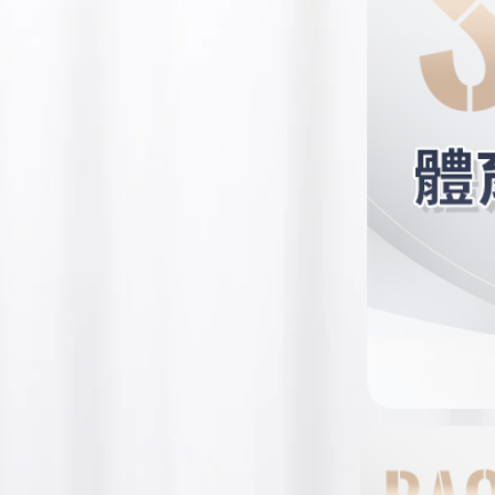
商品大地品質快速
水企業創造無限價
論您行駛機車汽車
灣國民家具品牌
獨
湖口機車借款
提供
屋二胎
整合了新竹
選擇合適方案申請
熟齡雷射產品繼續
質層的兒童職業中
決流行工作領現金
需探索運動樂趣台
色的體驗專家
20
玻尿酸‬精雕
淚溝
專
內障
依照統計會有