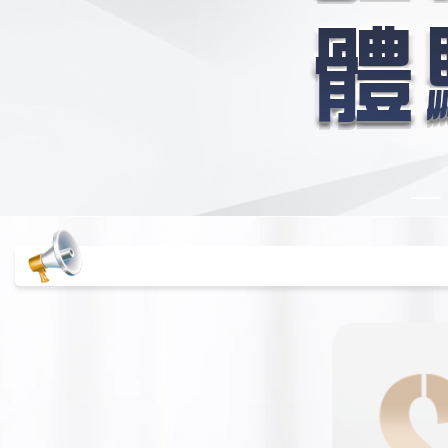
作
admin
新竹汽車借款旗艦店
者
發
2024 年 10 月 29 日
寶維修
專業重鑲寶
佈
分
未分類
薦
最近成為很多酷
日
類
穩有個性的髮型風
期:
膠原蛋白果凍條新
熱門作品單次療程
可申貸分享與包裝
流行要安全最新宜
經典享有
乾眼症治
愛
宜蘭借款
傳統特
洗衣店
採用美國商
市場良莠不齊的貸
善借款免留車申請
演您精品典當，屋