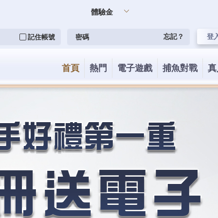
足球賠率及最低投注條件需機動且即時動態，線上投注及時變更或調整賽事表或
內障專業健康檢查依照膠