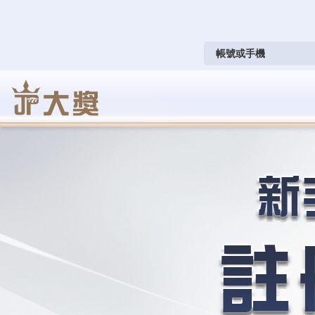
BETS88娛樂城運彩賽事官網
台灣BETS88運彩官網提供運彩單場暨場中賽事過預測，各種
台北中醫減肥選擇白
原蛋白凍