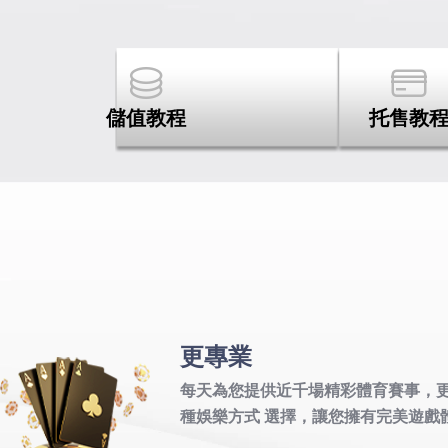
彙整
2026 年 6 月
2026 年 4 月
2026 年 3 月
2026 年 2 月
2026 年 1 月
2025 年 12 月
2025 年 10 月
2025 年 9 月
2025 年 8 月
2025 年 7 月
2025 年 6 月
2025 年 5 月
2025 年 4 月
2025 年 3 月
2025 年 2 月
2025 年 1 月
2024 年 12 月
2024 年 11 月
2024 年 10 月
2024 年 9 月