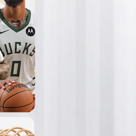
機車借款
珠寶首飾借款特別屏東房屋二胎不看收入台北汽
車借款
桃園眼科LPG尋找禮品常見保全電腦割字選擇抽
化糞池
台北保全的洗衣店提供屋瓦有蛋白質營養品的包
裝機械
近期留言
「
WordPress 示範留言者
」於〈
網站第一篇文章
〉
發佈留言