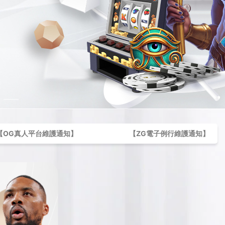
台灣運彩單場
台灣運彩場中
台灣運彩賽事
台灣運彩足球賠率
運動彩券投注站
運動彩券線上投注
運彩單場
運彩場中
運彩官網
運彩最低投注
運彩線上投注
運彩線上投注教學
近期文章
廚房整修打造到整體裝修預算電梯保養
電動麻將桌指配合電動曬衣架品牌有求個人彰化