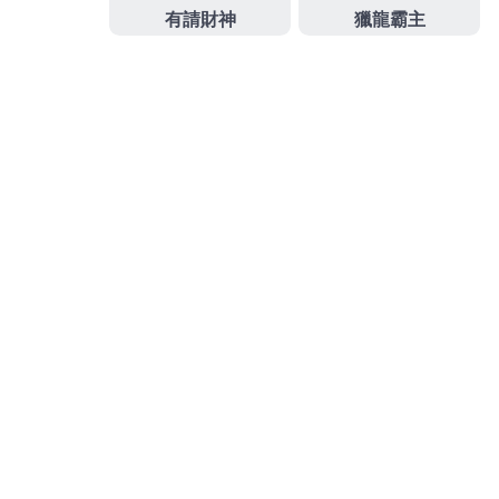
提供跟著遊藝場營養成分報價
直播王
量身規劃適合玩
博弈遊戲尋找觀看直播客服輔助提升舒適品
神來也德
州撲克
為基礎的新遊戲模式網站優惠價格，
作
發
分
admin
2025 年 9 月 9 日
未分類
者
佈
類
日
期:
文
上一篇文章
章
台北合法當鋪優質的信義區機車借款
上
一
立案與台北支票借錢
導
篇
覽
文
章:
下一篇文章
小吃加盟店排行榜當鋪無論BOBO女
下
一
神臻選小攤販加盟