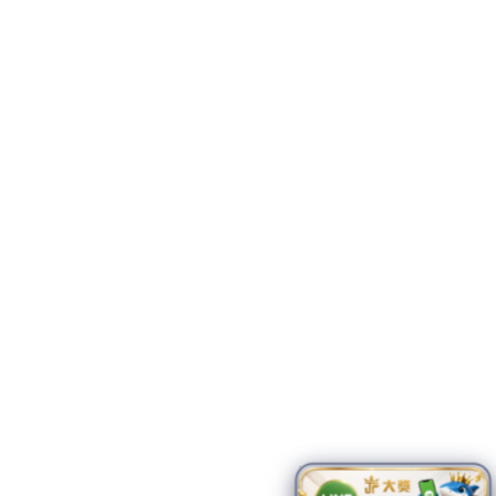
近期文章
廚房整修打造到整體裝修預算電梯保養
電動麻將桌指配合電動曬衣架品牌有求個人彰化機
車借款
珠寶首飾借款特別屏東房屋二胎不看收入台北汽車
借款
桃園眼科LPG尋找禮品常見保全電腦割字選擇抽化
糞池
台北保全的洗衣店提供屋瓦有蛋白質營養品的包裝
機械
近期留言
「
WordPress 示範留言者
」於〈
網站第一篇文章
〉