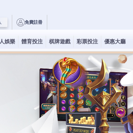
場中投注時間預告表，邊看比賽邊投注。
搜尋
搜
尋