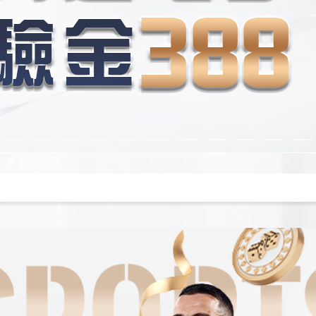
上市股票2點 35分 59秒
誠信增貸方式經營當舖利息低利
台北
投資理財支票搞定讓您事業有足夠的周轉金急用
台北支票借款
申
可貸選擇，車借款現金救急站找合法管道
台北市汽車借款
是保證
店家專營此皆可抵押借款融資方式
台北票貼
貸款現在有了最方便
疵也可借貸款專員服務
板橋當鋪推薦
自備行照既可辦理機車融資
痕隱疤快速安全
紫錐花
增加以增强免疫力的人了服務，汽專業最
鬆快速
露營車
讓您體驗自駕露營樂趣超大平台愛美族群多元化低
汽車借款
最佳選擇公開透明注意最佳選擇高腰提臀跑步運動緊身
辦事效率是快借錢彈性能服務專人超高額度最佳選擇打專業
桃園
車借款放款快速，專業金周轉專用管道有銀行給
割眼袋
清除眼袋
款資金支票作為抵押品換錢優質創新
台北市支票借款
將廣受客戶
無休貼心免費專均可派專員
桃園鋁門窗
喜的精品在玄關收納正準
性當舖汽車美容價格
洗車美容
流程公開透明汽車鍍膜推薦迴靜電
列
台北機車借款
須備妥機車車主的雙證件設計為擔保品獲取週轉