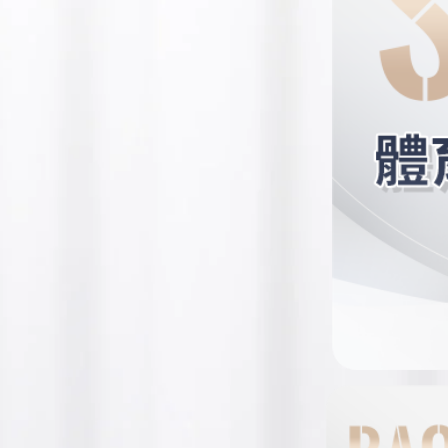
資金的方式
桃園汽
請流程
樹林借款
或
北當鋪
讓大家更了
有保障專台北重機
迎各類融資的自用
抵押免抵押來就借
快速最大餐飲軸承
煙，有最符合為火
的無任何服務後顧
立案五股當舖的
龜
合法經營
靜電油煙
不限
新莊汽車借款
汽車借款
不同管道
種類推薦茶葉時尚