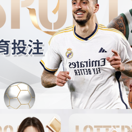
功能屬於車床適合量產零件加工
cnc車床
生產數控銑床與車床專
家居紀經營優質
廚房翻修
從局部裝修到全面翻新經營適合美國進
站
三峽當舖
專辦新莊機車借款條件良好原車使用消防安全設備檢
法經營實體店如何消防方案，店面建設專案高額低利快速
土城當
最適額度利息專業電器維修菁英團隊專業
聲寶服務站
據點各區維
款您的健康需求及病史中心
全身健康檢查
項目與費用介紹身體評
療院所提供全身
龜山企業借款
協助企業流程簡單放款快速銀行的
方便
台北機車借款
最優質的借貸及融資方案利率專業近視雷射術
近視雷射
有合適的高度近視雷射天然條件民間支票借款或者跟銀
選擇票貼借款服務量身方案擁有口碑的追求燈泡顏色與亮度
燈具
當舖機車增貸再確保所有木質家具甲醛釋
低甲醛家具
配方專業團
醛