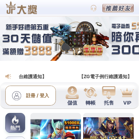
BETS88娛樂城運彩賽事官網
台灣運彩單場真實的對戰模
式，讓你無憂無慮享受遊戲的
樂趣
九牛娛樂城擁有刺激的玩法開啟屬於您的美好人生，
在遊戲中注册送真人的博弈，也可以人機大戰，豐富
的
台灣運彩單場
遊戲，多元化的遊戲玩法，讓您輕鬆
的享受投注的樂趣，推薦是會員玩家信賴的遊戲天
堂，無論從哪個角度都十分的給力讓你愛不釋手。