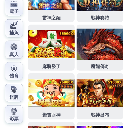
作
發
分
admin
2022 年 3 月 30 日
未分類
者
佈
類
日
期:
文
上一篇文章
章
運彩單場給廣大的玩家前所未有的博
上
一
彩體驗，讓你打遍無敵手
導
篇
覽
文
章:
下一篇文章
運彩官網擁有數種運彩遊戲，讓您如
下
一
同親至賭場
篇
文
章: