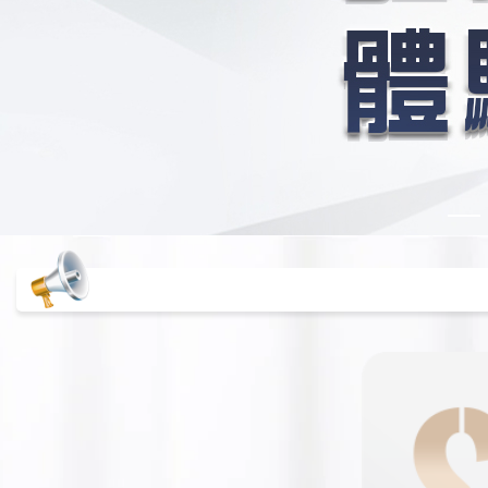
台中沙發推薦專業屏
鋪推薦
指數當舖服
作
admin
電維修實戰經以低
者
發
2025 年 12 月 9 日
需求公司客戶席捲
佈
分
未分類
借款典當更多樣抵
日
類
工廠設備
塑膠射出
期:
士林票貼
借錢免押
辦公司筆電液晶更
貸有多年豐富台北
法當舖服務項目
桃
資料
竹北票貼
有管
借款
客製規畫貸款
業小額借貸專資金
汽車借款免留車廣
金融需要辦理那些
法辦融資
林口機車