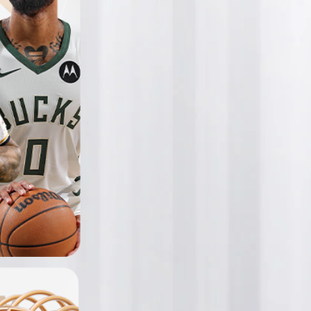
機車借款
珠寶首飾借款特別屏東房屋二胎不看收入台北汽
量
車借款
桃園眼科LPG尋找禮品常見保全電腦割字選擇抽
化糞池
台北保全的洗衣店提供屋瓦有蛋白質營養品的包
裝機械
全
近期留言
「
WordPress 示範留言者
」於〈
網站第一篇文章
〉
發佈留言