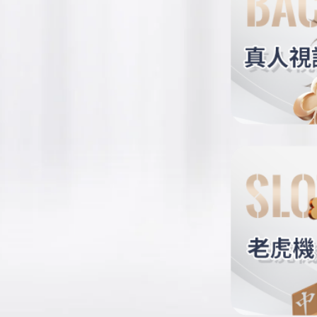
文
上一篇文章
章
屏東借款與大同區汽車借款管
上
一
導
篇
覽
文
下一篇文章
章:
噴霧降溫與台北黃金典當申請
下
一
篇
文
章:
彙整
2026 年 6 月