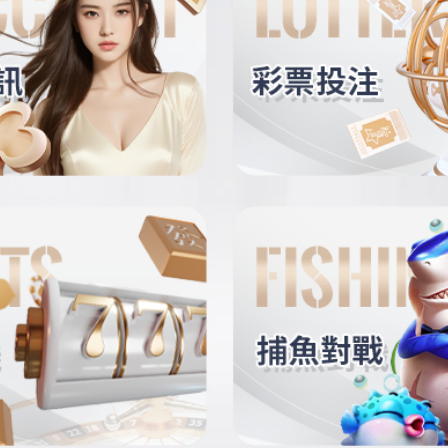
道申貸消脂針方案廚餘機
土城機車借款執照三重當舖