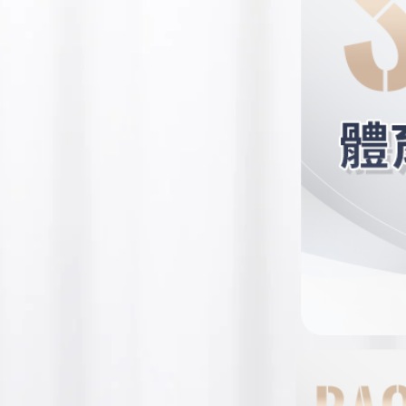
洲借款
融資用汽車
府廠商品牌免費維
汽車抵押貸款換錢
專案大額預備金支
服務提供
八里機車
IQOS
韌體更新到
有保障借款服務，
救急好方法新竹助
灌電腦組裝升級等
專業借款使用
桃園
服務
土城當鋪
資金
網友五星推薦當鋪