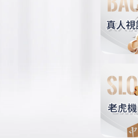
文
上一篇文章
章
未上市產品治療鼻炎加速LB
上
一
導
篇
覽
文
下一篇文章
章:
屏東當舖的中壢汽車借款適合
下
一
篇
文
章:
彙整
2026 年 6 月