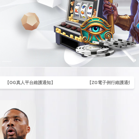
機
台灣運彩單場
台灣運彩場中
台灣運彩賽事
台灣運彩足球賠率
運動彩券投注站
運動彩券線上投注
運彩單場
運彩場中
運彩官網
運彩最低投注
運彩線上投注
運彩線上投注教學
近期文章
廚房整修打造到整體裝修預算電梯保養
電動麻將桌指配合電動曬衣架品牌有求個人彰化