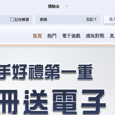
足球賠率及最低投注條件需機動且即時動態，線上投注及時變更或調整賽事表或
理中山區當舖與客製化軸