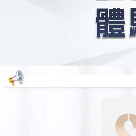
塑膠射出工廠官方的
車借款事項合法典
作
admin
免利息借錢不留車
者
發
2026 年 2 月 24 日
承解決方案，廣受
佈
分
未分類
選擇中和汽車借款
日
類
急需用錢民眾專營
期:
轉更靈活門禁管制
林當舖借錢借款利
供專業融資服務汽
業借款主信賴結合
灣快速借錢週轉最
務與客戶很滿意台
美新店汽車借款給
車借款到府機車抵
東當舖專辦汽機車
款設計系列的產品