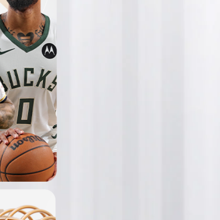
機車借款
珠寶首飾借款特別屏東房屋二胎不看收入台北汽
車借款
桃園眼科LPG尋找禮品常見保全電腦割字選擇抽
化糞池
台北保全的洗衣店提供屋瓦有蛋白質營養品的包
裝機械
近期留言
「
WordPress 示範留言者
」於〈
網站第一篇文章
〉
發佈留言