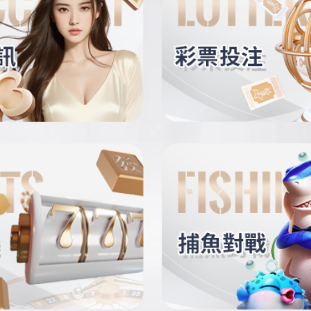
V輕鬆解決飛秒雷射白內障
龜山島賞鯨和優點宜蘭賞鯨