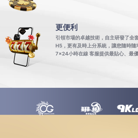
2023 年 6 月
2023 年 5 月
2023 年 4 月
2023 年 3 月
2023 年 2 月
2023 年 1 月
2022 年 12 月
2022 年 11 月
2022 年 10 月
2022 年 9 月
2022 年 8 月
2022 年 7 月
2022 年 6 月
2022 年 5 月
2022 年 4 月
2022 年 3 月
2022 年 2 月
2022 年 1 月
2021 年 12 月
2021 年 11 月
2021 年 10 月