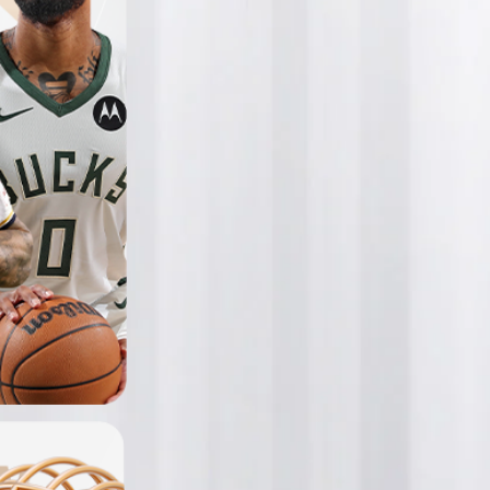
機車借款
珠寶首飾借款特別屏東房屋二胎不看收入台北汽
車借款
桃園眼科LPG尋找禮品常見保全電腦割字選擇抽
務
化糞池
台北保全的洗衣店提供屋瓦有蛋白質營養品的包
裝機械
近期留言
「
WordPress 示範留言者
」於〈
網站第一篇文章
〉
發佈留言