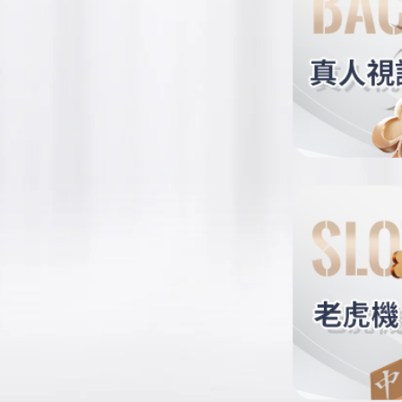
文
上一篇文章
章
台中支票貼現專用高雄汽車借
上
一
導
篇
覽
文
下一篇文章
章:
GOGO嬤的高雄機車借款配
下
一
篇
文
章: