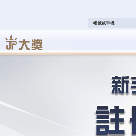
BETS88娛樂城運彩賽事官網
台灣BETS88運彩官網提供運彩單場暨場中賽事過預測，各種
台北優質當舖專業台
汽車借款