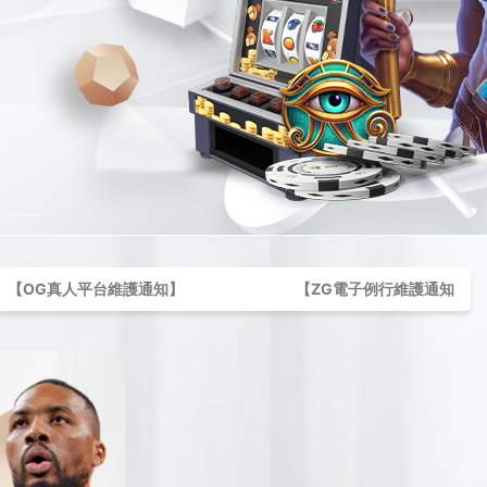
台灣運彩單場
台灣運彩場中
支
台灣運彩賽事
台灣運彩足球賠率
運動彩券投注站
運動彩券線上投注
運彩單場
運彩場中
運彩官網
運彩最低投注
舖
運彩線上投注
運彩線上投注教學
近期文章
品
廚房整修打造到整體裝修預算電梯保養
車
電動麻將桌指配合電動曬衣架品牌有求個人彰化