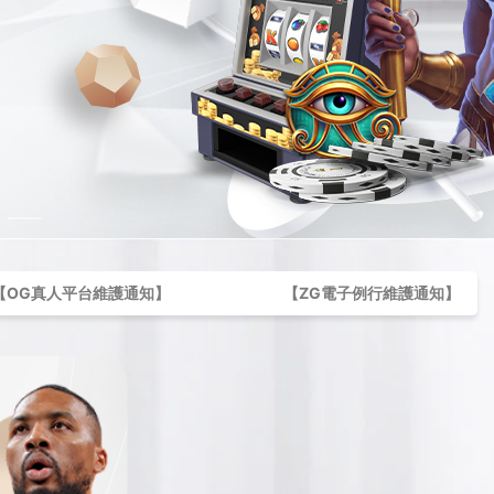
台灣運彩單場
台灣運彩場中
所
台灣運彩賽事
台灣運彩足球賠率
運動彩券投注站
運動彩券線上投注
運彩單場
運彩場中
運彩官網
運彩最低投注
運彩線上投注
運彩線上投注教學
們
近期文章
廚房整修打造到整體裝修預算電梯保養
電動麻將桌指配合電動曬衣架品牌有求個人彰化