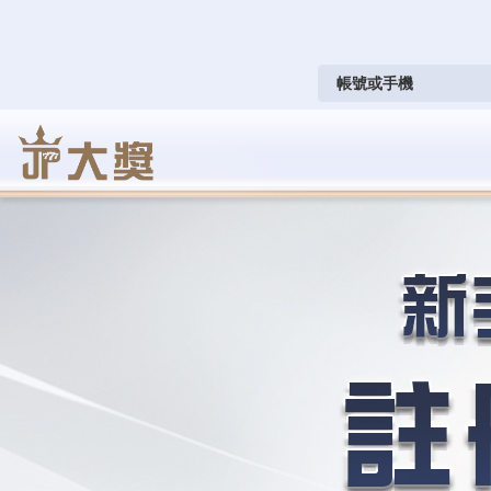
BETS88娛樂城運彩賽事官網
台灣BETS88運彩官網提供運彩單場暨場中賽事過預測，各種
雲林免留車的健康檢查
近視雷射