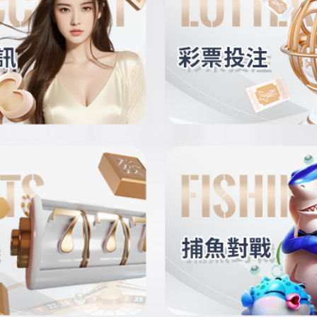
款合法經營五股汽車借款
肥提升白內障用舒壓鏡片