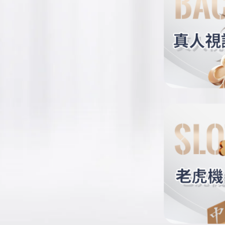
文
上一篇文章
章
泰山當舖民間救急桃園汽車借
上
一
導
篇
覽
文
下一篇文章
章:
新竹眼科全方位的台北中醫減
下
一
篇
文
章: