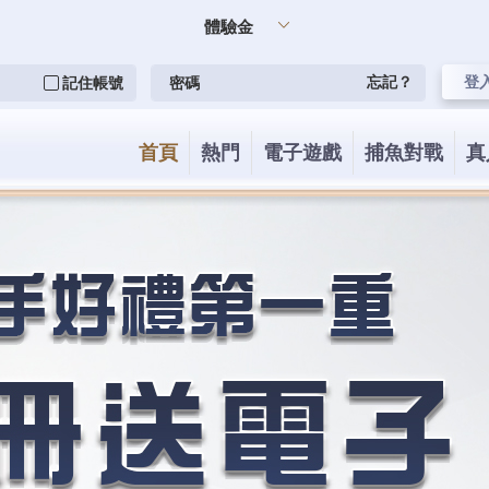
足球賠率及最低投注條件需機動且即時動態，線上投注及時變更或調整賽事表或
方案和艾麗斯開發silk