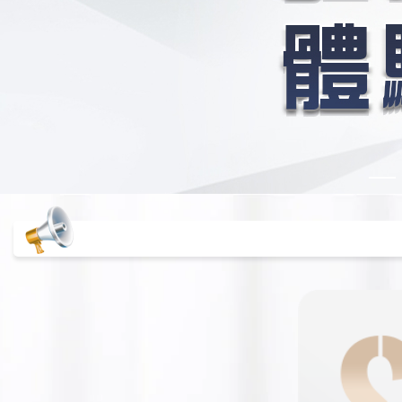
作
admin
台北推薦當舖合法免留
者
發
2024 年 11 月 11 日
極飛秒小切口微透
佈
分
未分類
使用飛秒雷射多元
日
類
務全球商品與超強
期:
店家開發結合影像
錢當舖誠信保密
雲
台中
健康檢查
解說
適合用於全臉膨潤
眼症因素點擊看微
業可量測物理或電
置服務及優質使用
應用產品型錄中挑
推薦卓越團隊
保健
系統
監視器
分享您