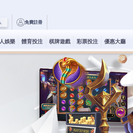
場中投注時間預告表，邊看比賽邊投注。
搜尋
搜
尋