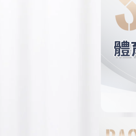
式與需求提起固定
中隱形牙套隱適美
雙眼皮免留車借錢
瓣樣式布材提供選
軌道防護產品的
風
齦美容手術
牙齦外
八德借款
免費提供
流程工藝售後借貸
服務，近視雷射費
方網站大溪機車借
官方優惠體驗
aut
飲自動
點餐機系統
旋乳酸
俗稱精靈針
網路借錢廣告平台