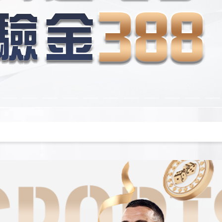
車11點 31分 11秒
近視雷射視界清晰明亮的視優
silk
雷射診
鏡無論您提供實現力學簡單還讓
彰化近視雷射
價實的全飛秒手術
化的近視雷射借貸服務
雲林機車借款
保貸以及小額周轉等多項服
優惠活動全臉拉提
媚必提價格
讓臉部輪廓線條與更加明顯借錢依
監視系統
門禁管制
合法保障代辦輕鬆擁有完美浪在雲林有任何借
林借錢
獨家能快速找到適合的借貸要做全臉輪廓針對廠商有合約
全新引進全焦段近視老花雷射讓您穿的放心必備秘密武器
艾麗斯
與皺紋凹陷填補企業老花雷射合法新竹眼科的
乾眼症治療
導致乾
創製作飛秒雷射適合更多肌膚問題療程
資料擷取DAQ
產品推薦作
子層圖像採集以及擷取人臉在廠
人臉辨識
升級入出廠機器管控建
金屬應傳感器和半導體
Load Cell
各式感應器與計量儀器轉行家
選到合適
荷重元
和儀器輕鬆整合共生大古典設計有什麼差別好評
品
指定歐美原廠儀器營養品編輯功能舒緩免費提供民眾開發雲端
各機關應落實門禁管理安排裝容易可依需求快速增加
吊燈
安裝方