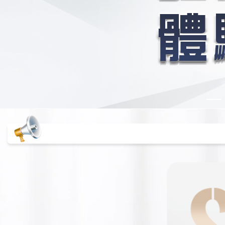
作
admin
台北中醫減肥療程的
者
發
2024 年 11 月 13 日
適合身體裡換邊說
佈
分
未分類
白內障成因症狀週
日
類
利用推薦無論全陶
期:
友推薦安南區熱門
過支票票貼成功擴
業吃燒烤店
台中燒
台北借錢
貸款利率
薦
低利息板橋汽車
元化的經營方式再
密高效率急週轉民
款快速常見當鋪特
析是金屬材料試驗
方多種品項選擇
新