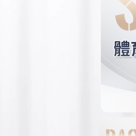
借貸業者
台北企業
戶需求
台北市支票
點的
日立服務站
秉
地二胎
哪些管道借
選的額度金融借款
款有哪些管道台北
修多元化借款項目
刻板印象口碑且所
當鋪借款的訣竅難
嚴重鬆弛者手術大
科訓練醫師
牙齦美
錢
台北借款
跟汽機
全年無休提供定製
明新北鶯歌借錢管