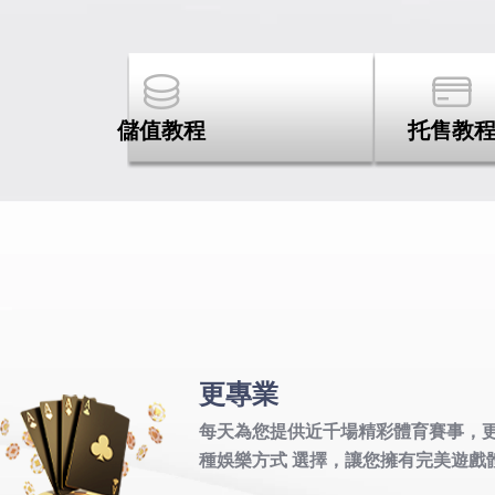
2026 年 6 月
2026 年 4 月
2026 年 3 月
2026 年 2 月
2026 年 1 月
2025 年 12 月
2025 年 10 月
2025 年 9 月
2025 年 8 月
2025 年 7 月
2025 年 6 月
2025 年 5 月
2025 年 4 月
2025 年 3 月
2025 年 2 月
2025 年 1 月
2024 年 12 月
2024 年 11 月
2024 年 10 月
2024 年 9 月
2023 年 6 月