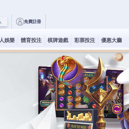
場中投注時間預告表，邊看比賽邊投注。
搜尋
搜
尋