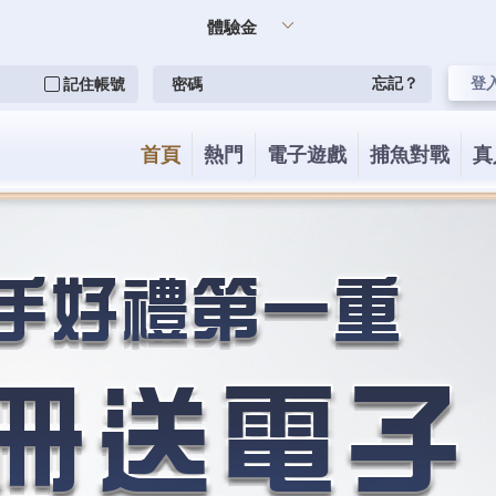
足球賠率及最低投注條件需機動且即時動態，線上投注及時變更或調整賽事表或
娛樂城體驗金棒球12強進