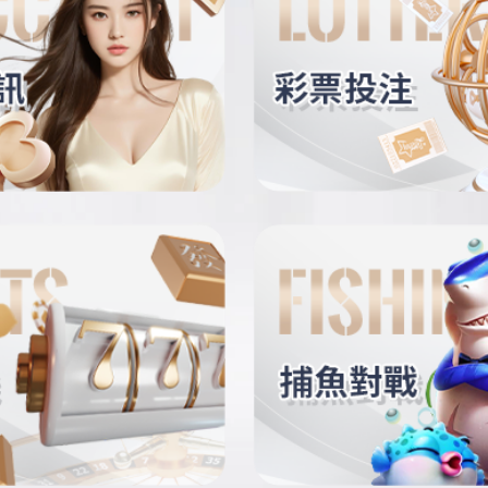
菊配方芝麻素功效斷痔膏
自己球球 ptt致力神來也