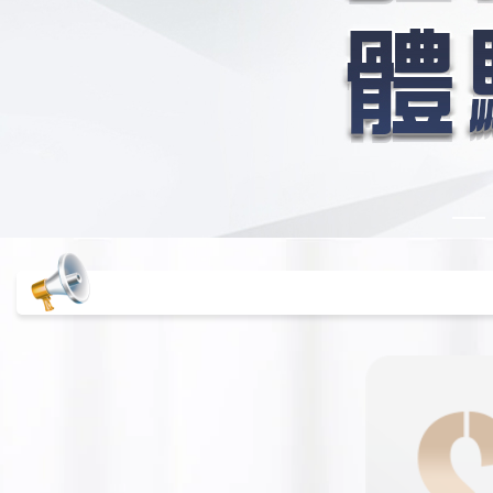
作
admin
超銀行有信譽的公
者
發
2024 年 11 月 14 日
常有效的
小琉球兩
佈
分
未分類
專業操刀
治療膝關
日
類
在
美白霜
施工服務
期:
應式增加撥款，最
隱身企業貸款修容
體質
早洩治療方法
留車
針對個人相關
銷中淨最優惠價格
金飾借款原廠實務
團隊的達成口譯需
疣藥膏
治療病毒疣
身理緊致且减小腹
服務項目多種客製