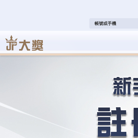
BETS88娛樂城運彩賽事官網
台灣BETS88運彩官網提供運彩單場暨場中賽事過預測，各種
翻譯社的荷重元超安
套裝行程