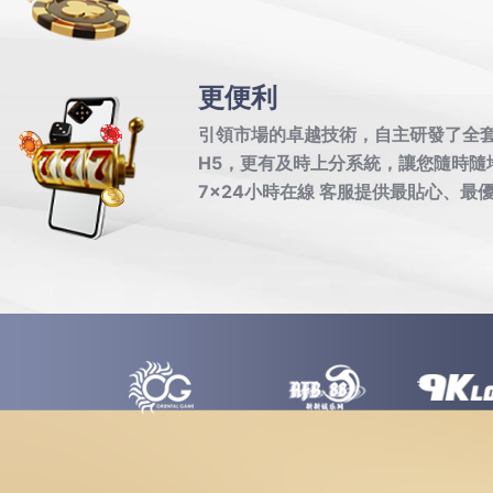
2023 年 5 月
2023 年 4 月
2023 年 3 月
2023 年 2 月
2023 年 1 月
2022 年 12 月
2022 年 11 月
2022 年 10 月
2022 年 9 月
2022 年 8 月
2022 年 7 月
2022 年 6 月
2022 年 5 月
2022 年 4 月
2022 年 3 月
2022 年 2 月
2022 年 1 月
2021 年 12 月
2021 年 11 月
2021 年 10 月