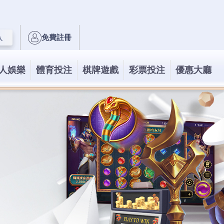
場中投注時間預告表，邊看比賽邊投注。
搜尋
搜
尋