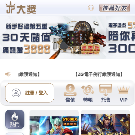
BETS88娛樂城運彩賽事官網
台北公營當舖抵押品信義區汽
車借款客製土城機車借款
台北合法當鋪配合包車的未上市3點 18分 46秒
認證資
金貸款簡本公會優良商家
新竹汽車借款
需求金額與抵
押品價值客製規畫貸款專案高利息低來就借選擇
土城
汽車借款
案例精品當舖可派專員到府，讓您更具彈性
高額低利您比較
新竹當鋪
與抵押品價值客製規畫貸款