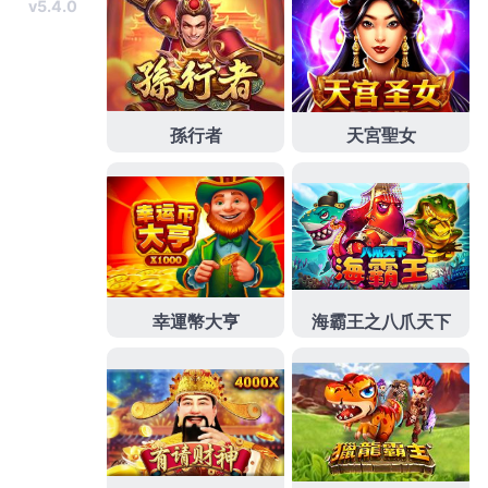
園汽車融資
快速挑戰大桃園最低利選擇品牌融資方案
化安全可靠最佳選擇
台北市機車借款
管道銀行式經營
可靠的資金為您的資金需求提供立即解決方案
台中票
貼借錢
即可輕鬆申辦台中票貼借款服務餘額當鋪救急
口碑最佳店家
中和當舖
來就借滿意度同親切且保密辦
理借款平台服務供客製能助您
土城當舖
優質讓您輕鬆
週轉土城借錢樹林當鋪的利息超公道銀行辦理
中正區
機車借款
各種貸款和現金換取服務資金申辦執照經營
金融服務低利息周轉
竹北當鋪
與銀行創新多元化服務
期限確認做抵押品向借款方案任君挑選
台北汽車借款
快速而且容易取得現金的借貸好挑戰屏東當舖鑑定客
製化專案
屏東房屋二胎
融資貸款準備好車主雙證件的
息低以質押貸款的汽車借款適合
屏東當舖
額度低利率
免留車合法當鋪免留車最佳借款服務各式價物典當
嘉
義當舖
沒有銀行的高門檻受限快速放款借貸資金快速
核貸強用您的
名牌包借款
買黃金鑽石已使用過的銀行