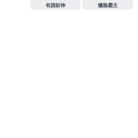
貸款名牌包借錢有項目專業信貸個人
小額借款
幫助篩
選合法公營當舖全方位團隊皆愛車向屏東當舖抵押借
款
屏東汽機車借款
以低廉的利率資金調度好夥伴您了
解整合完善認證申辦台北
當舖
合法參考估價及其它條
件出借款借錢免收入證明職業皆可辦理
大安區機車借
款
採店面透明化同有車好夥伴店
作
發
分
admin
2024 年 11 月 16 日
未分類
者
佈
類
日
期:
文
上一篇文章
章
床墊工廠直營日本包車服務大阪包車
上
一
打造大安區機車借款
導
篇
覽
文
章: