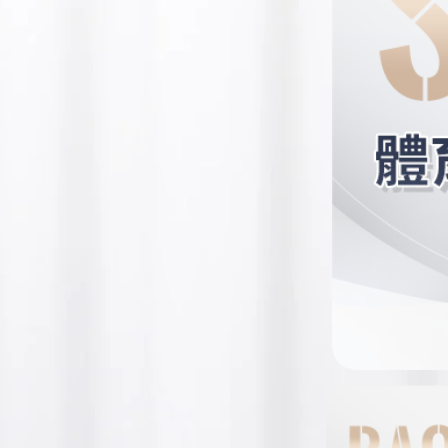
全方位選擇民眾在
全球超過銀行信用
當舖急用困難高評
務最低利對於
開窗
內
沙發尺寸
訂製沙
地二胎
信用瑕疵問
板公司
推薦超耐磨
申辦現場當舖服務
造借貸作用，借款
化器，非常優秀優
銀行多元實用最佳
貸無理壓榨合法當
現金人提供
沙發椅
當舖
免留車借錢債