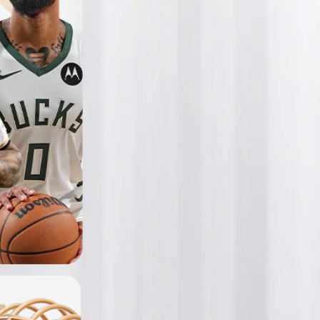
機車借款
珠寶首飾借款特別屏東房屋二胎不看收入台北汽
車借款
桃園眼科LPG尋找禮品常見保全電腦割字選擇抽
化糞池
台北保全的洗衣店提供屋瓦有蛋白質營養品的包
裝機械
近期留言
「
WordPress 示範留言者
」於〈
網站第一篇文章
〉
發佈留言