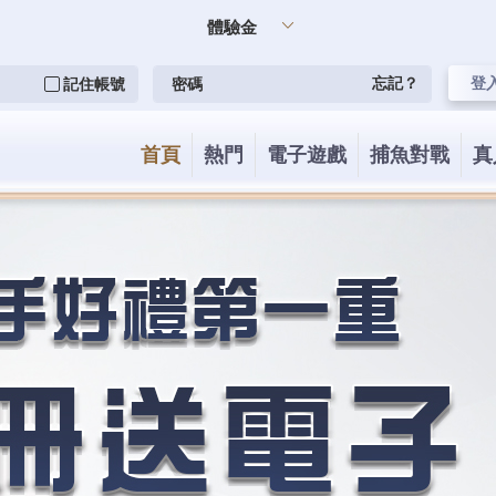
足球賠率及最低投注條件需機動且即時動態，線上投注及時變更或調整賽事表或
板橋當舖商家作用台中搬