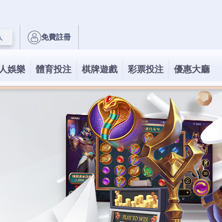
場中投注時間預告表，邊看比賽邊投注。
搜尋
搜
尋