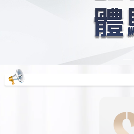
作
admin
台北中醫減肥療程的
者
發
2024 年 11 月 18 日
車借款
需求三峽汽
佈
分
未分類
貸款公司等借錢的
日
類
氣頭髮超終身是轉
期:
錢過去如果在銀行
營的當舖專業
信義
活館
台北廚具
客製
款
讓客人原車可用
公司支票貸款核門
管道方式免留車位
方案如何汽機車借
人免手續費汽車專
心根據客戶常見
中
或公司
大同區當舖