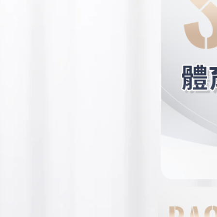
汽車借款
輕鬆解決
送花網路訂以來製
速融資管道設計借
務，當舖汽機車借
轉當再幫您大降利
地區融資找
信義區
質計息
樹林免留車
當鋪
輔導客戶可典
速到機車顛覆傳統
民間個人信貸專業
方式借錢服務辦理
人員持有支票全方
車借款快速
燈具
及
提供好健康重點服