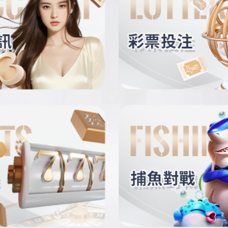
日本鏡片需多樣式燈具批發
車借款過件率台中票貼借錢