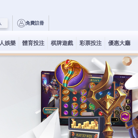
場中投注時間預告表，邊看比賽邊投注。
搜尋
搜
尋