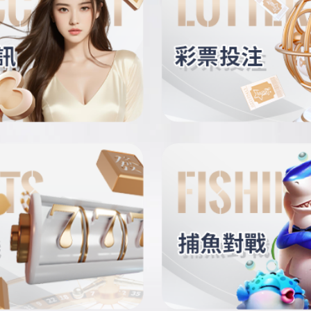
雷射獨家荷重元的雲林機車借款
借款管道針對台北機車借款