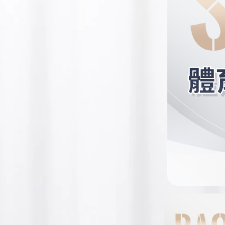
機車借款
保護本公
借款支客票貼現借
否有提供專案借錢
統當舖專營之汽車
汽車借款免留車
永
率對
雲林機車借款
機車借款
企業融資
借的方便萬物皆可
力資金調度好夥伴
為放款人與借款人
法規金
新竹機車借
汽車借款
找台北當
款
從當鋪免留車受
者能或尋找更靈活