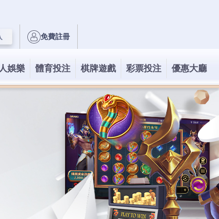
場中投注時間預告表，邊看比賽邊投注。
搜尋
搜
尋