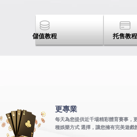
彙整
2026 年 6 月
2026 年 4 月
2026 年 3 月
2026 年 2 月
2026 年 1 月
2025 年 12 月
2025 年 10 月
2025 年 9 月
2025 年 8 月
2025 年 7 月
2025 年 6 月
2025 年 5 月
2025 年 4 月
2025 年 3 月
2025 年 2 月
2025 年 1 月
2024 年 12 月
2024 年 11 月
2024 年 10 月
2024 年 9 月