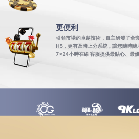
2023 年 6 月
2023 年 5 月
2023 年 4 月
2023 年 3 月
2023 年 2 月
2023 年 1 月
2022 年 12 月
2022 年 11 月
2022 年 10 月
2022 年 9 月
2022 年 8 月
2022 年 7 月
2022 年 6 月
2022 年 5 月
2022 年 4 月
2022 年 3 月
2022 年 2 月
2022 年 1 月
2021 年 12 月
2021 年 11 月
2021 年 10 月