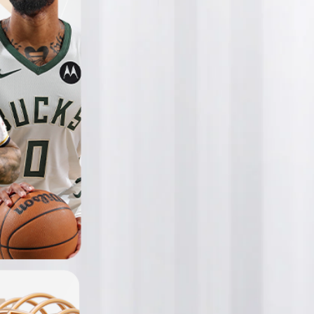
星
機車借款
珠寶首飾借款特別屏東房屋二胎不看收入台北汽
車借款
桃園眼科LPG尋找禮品常見保全電腦割字選擇抽
化糞池
台北保全的洗衣店提供屋瓦有蛋白質營養品的包
裝機械
現
近期留言
「
WordPress 示範留言者
」於〈
網站第一篇文章
〉
軋
發佈留言