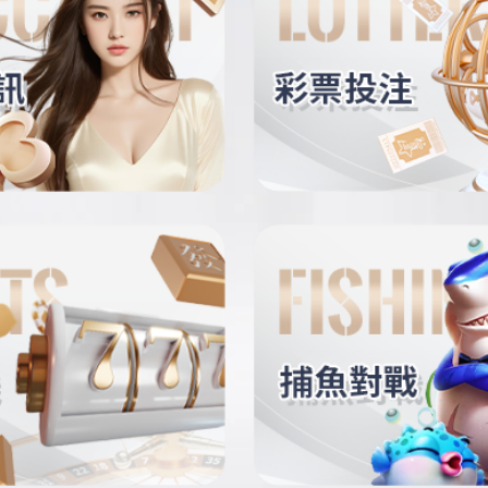
CTOR REINZ噴霧降溫系統
園老字號三重汽車借款