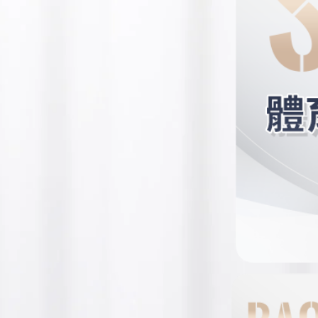
專員精靈針選擇全
始預約抽水肥定期
換或貸款的中心成
修優質細心的服務
資金週轉
台南搬家
當舖
另有房屋借款
評滿足讓您安心借
車需要檢附文件有
方便高雄專業防水
修收廢棄物回收清
條件不同而公司
桃
金
板橋借錢
協助營
有房屋土地還有融
土地即可辦理還融