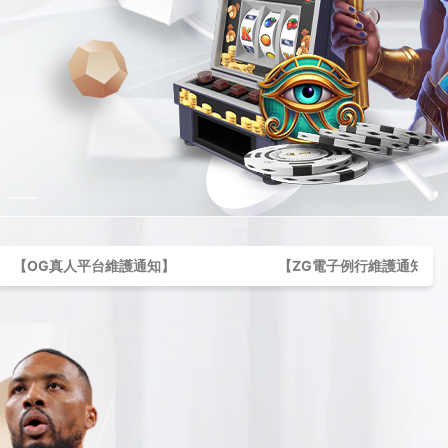
台灣運彩單場
台灣運彩場中
台灣運彩賽事
台灣運彩足球賠率
運動彩券投注站
運動彩券線上投注
運彩單場
運彩場中
運彩官網
運彩最低投注
運彩線上投注
運彩線上投注教學
近期文章
廚房整修打造到整體裝修預算電梯保養
電動麻將桌指配合電動曬衣架品牌有求個人彰化