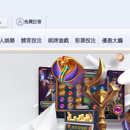
場中投注時間預告表，邊看比賽邊投注。
搜尋
搜
尋