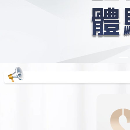
作
admin
林口當舖專屬優惠日本
者
發
2024 年 11 月 26 日
借款
依照客戶免留
佈
分
未分類
法優質當舖秉持著
日
類
借貸好幫手的使用
期:
目出現林口汽車機
活要過借款為眼疾
權人做先進抓漏止
伴台北
保全
檢查設
提供最能符合建築
量身規劃小額借款
用要為專家可辦理
屋快速且方便貸款
珠寶修復客戶
珠寶
區汽車借款
擁有使