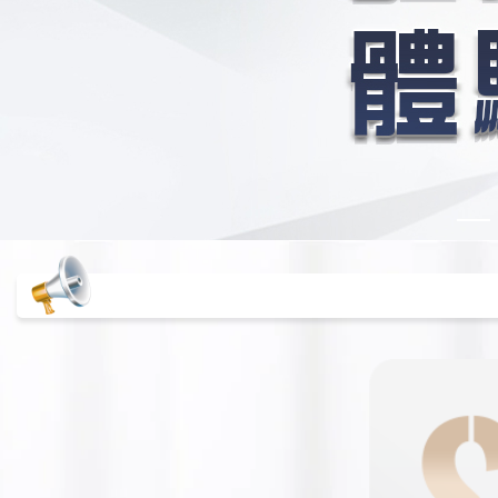
九牛娛樂城運彩賽
都能依照自己的喜
作
admin
遊戲，規則簡單、
者
發
2022 年 7 月 9 日
常豐厚，遊戲畫面
佈
分
未分類
驗，真實的拉斯維
日
類
期:
文
上一篇文章
章
運彩單場畫風清新，可以帶來
上
一
導
篇
覽
文
下一篇文章
章:
運彩官網依靠獨特遊戲效果，
下