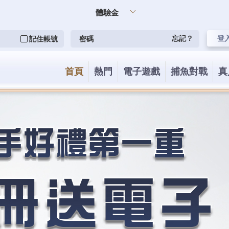
足球賠率及最低投注條件需機動且即時動態，線上投注及時變更或調整賽事表或
單易上手的操作體驗，讓
所未有樂趣