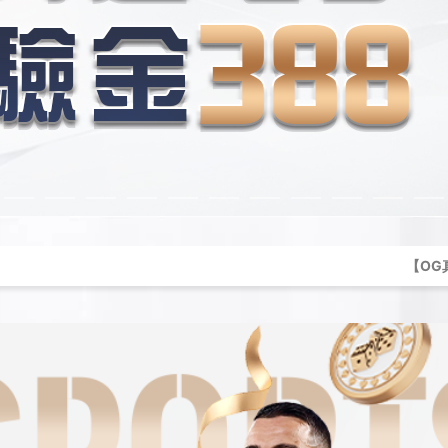
事官網提供多樣的賽事遊戲，每種遊戲也都有不同的特色，人人
好找到合適的遊戲，
台灣運彩場中
是現時手機上最受歡迎的一款
玩法豐富，畫面十分復古，不僅棋牌玩法多樣，而且上線獎勵非
精美簡介，豪華的設計風格，台灣運彩場中身臨其境的沉浸式體
加斯感受，讓你領略海洋的無限樂趣！
無限樂趣
讓博彩遊戲變得更專業更刺激