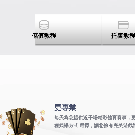
2022 年 6 月
2022 年 5 月
2022 年 4 月
2022 年 3 月
2022 年 2 月
2022 年 1 月
2021 年 12 月
2021 年 11 月
2021 年 10 月
分類
未分類
線上投注
運彩單場
運彩場中