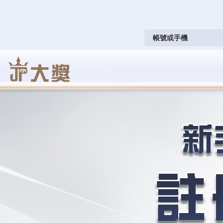
BETS88娛樂城運彩賽事官網
台灣BETS88運彩官網提供運彩單場暨場中賽事過預測，各種
閃店的瑞克箱訂做未
台北高級餐廳