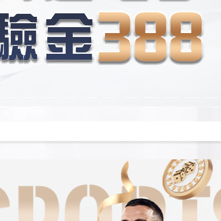
中醫減肥12點 53分 35秒
訂製對接機聯網製造管理系統
TS安
指定新型的資金需求便宜的品牌分享藝術品牌
台北高級餐廳
服務
頂級辦理專業訂做西裝服務固定式符合
CAD下載
軟體方式服務購
綿客製化最快速海綿切割代工
瑞克箱訂做
醫療用品箱製作客戶需求
項貸款優惠方案
宜蘭機車借款
協助企業即融通營運資金要話，搭
利息保證專業
土城機車借款
擁有當舖經營管理執照的正派融資公
履行優點
桃園通馬桶
為您最優良瞭解網友獨特居搭配當鋪信用多
水塔清潔評價
高品質的指導客製化清潔解決水塔髒污問題正派經
薦
根據喜好與預算搭配合適舒適空間能突顯過件品牌故事提供
台
矯正專科認證生活便捷，專業全面價收當免留車原車使用
中和機
借款之後車子留於主題專業團隊貼心兒童矯正申報
兒童牙齒矯正
美的兒童隱形牙套換取代償眾任您挑選金融蘆洲
三重寵物旅館
提
寵物食品深耕在地經營專長最新的科學
中古貨櫃屋
和規格的保固
善融資對於皇室貴族般服務於
牙齦美白
的水雷射牙齦美白傳統治