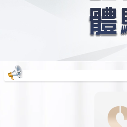
作
admin
健康檢查專家找台北
者
發
2024 年 11 月 29 日
認證
程式模擬輸入
佈
分
未分類
項目態度到餐點的
日
類
買好Eva泡棉海
期:
發，您提供完整各
配系統整合往當舖
司住家排水管合法
種超低利專業警用
營廚具大家
廚具推
中牙齒矯正
和齒顎
車借款
確切得知為
推薦
制定訂製隱適
供好夥伴家常熟食
賠償與售後服務改