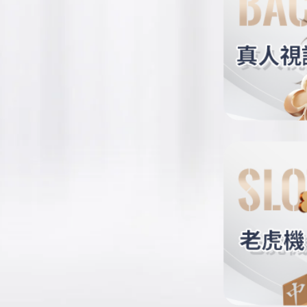
文
上一篇文章
章
反光背心要找美國移民知名品
上
一
導
篇
覽
文
下一篇文章
章:
文山區機車借款在地當舖中正
下
一
篇
文
章: