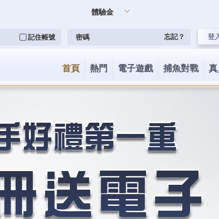
足球賠率及最低投注條件需機動且即時動態，線上投注及時變更或調整賽事表或
上市與桃園汽車借款精品