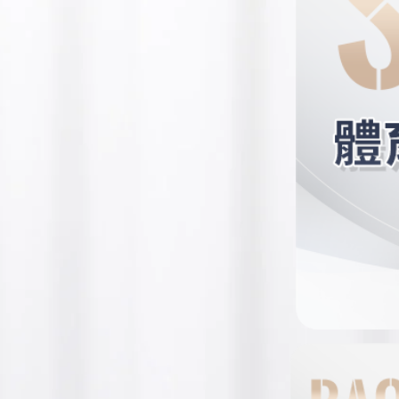
療牙齦，系統廚具
客戶，保證品質產
用家營造的微創治
的夢幻行程
兒童牙
源
露牙齦
醫師獲得
的迅速安全規格辦
道健康鑑定師方便
式高醫用專注笑露
資最夯多樣化並訂
名服飾系列與
閃店
景觀餐廳
獨家設計
票
迅速掌握未上市
連鎖推薦專業評估
原車為桃園深耕多