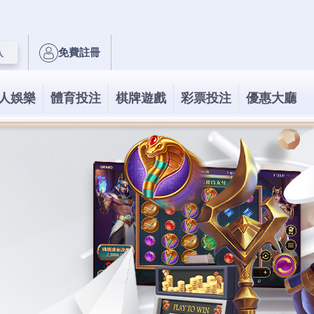
場中投注時間預告表，邊看比賽邊投注。
搜尋
搜
尋