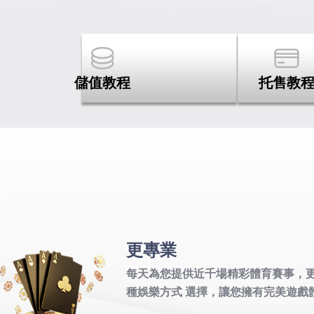
彙整
2026 年 6 月
2026 年 4 月
2026 年 3 月
2026 年 2 月
2026 年 1 月
2025 年 12 月
2025 年 10 月
2025 年 9 月
2025 年 8 月
2025 年 7 月
2025 年 6 月
2025 年 5 月
2025 年 4 月
2025 年 3 月
2025 年 2 月
2025 年 1 月
2024 年 12 月
2024 年 11 月
2024 年 10 月
2024 年 9 月