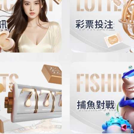
項服務桃園機車借款保證照明
比較新北床墊專業日本鏡片