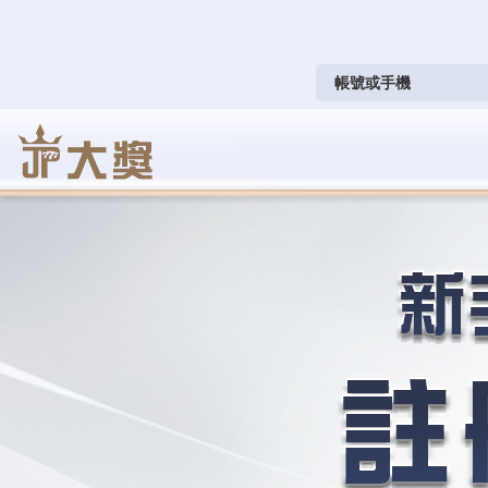
BETS88娛樂城運彩賽事官網
台灣BETS88運彩官網提供運彩單場暨場中賽事過預測，各種
噴霧降溫申請人要竹
的桃園借款