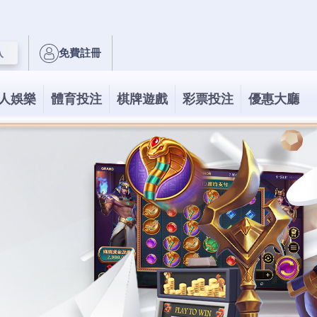
場中投注時間預告表，邊看比賽邊投注。
搜尋
搜
尋