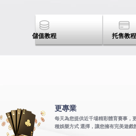
彙整
2026 年 6 月
2026 年 4 月
2026 年 3 月
2026 年 2 月
2026 年 1 月
2025 年 12 月
2025 年 10 月
2025 年 9 月
2025 年 8 月
2025 年 7 月
2025 年 6 月
2025 年 5 月
2025 年 4 月
2025 年 3 月
2025 年 2 月
2025 年 1 月
2024 年 12 月
2024 年 11 月
2024 年 10 月
2024 年 9 月