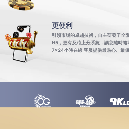
2023 年 6 月
2023 年 5 月
2023 年 4 月
2023 年 3 月
2023 年 2 月
2023 年 1 月
2022 年 12 月
2022 年 11 月
2022 年 10 月
2022 年 9 月
2022 年 8 月
2022 年 7 月
2022 年 6 月
2022 年 5 月
2022 年 4 月
2022 年 3 月
2022 年 2 月
2022 年 1 月
2021 年 12 月
2021 年 11 月
2021 年 10 月