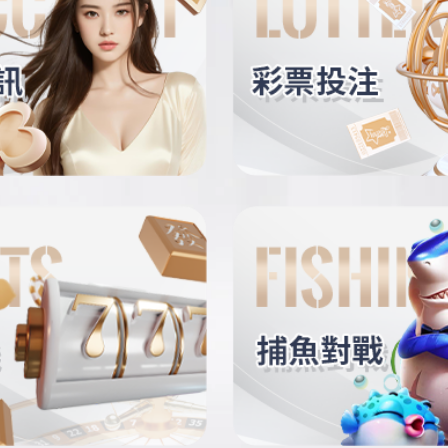
比較新北床墊專業日本鏡片
專員的林口土城機車借款