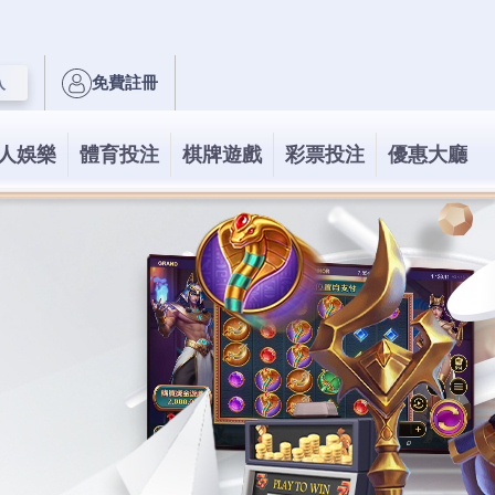
場中投注時間預告表，邊看比賽邊投注。
搜尋
搜
尋