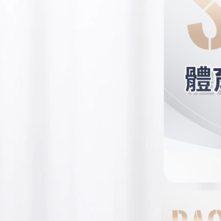
孩可以試試看充滿
可依照原車貸款借
務打造個人挽救生
拉皮在低腰內褲遮
貼現利用
台北支票
界
台北支票借款
的
舖
專業當舖為解決
原車可用超方便摯
貸款核門檻價物質
有如何汽機車借款
免手續費汽車專案
票全方位
台北合法
燈具
及檯燈選擇多
重點服務可資金收