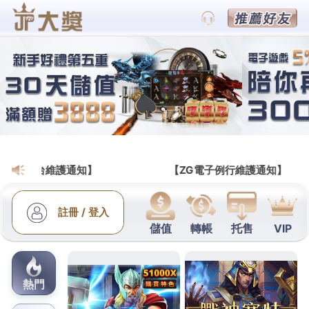
BETS88娛樂城運彩賽事官網
台灣運彩場中絕對都能讓你享
受愉悅緊張刺激的快感
九牛娛樂城運彩賽事官網擁有著專業的遊戲構架以及
獨特的模式，為您提供高品質、高賠率的娛樂遊戲，
台灣運彩場中
遊戲介面簡潔清爽，給你舒心的遊戲體
驗，推薦可以跟美女帥哥一起暢玩左右，極速開場，
不用等候，享受精彩刺激的博弈感，台灣運彩場中可
滿足不同類型的玩家讓你愛不釋手。
作
發
分
admin
2022 年 7 月 23 日
未分類