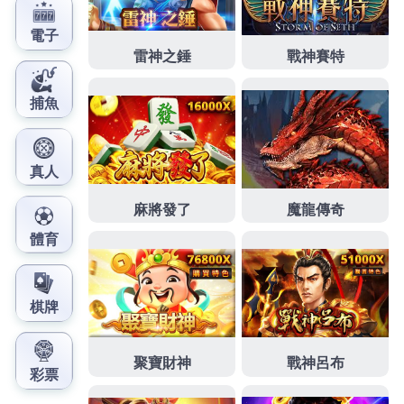
者
佈
類
日
期:
文
上一篇文章
章
運彩單場舒適的遊戲環境為玩家提供
上
一
多元化的遊戲互動
導
篇
覽
文
章:
下一篇文章
台灣運彩賽事將能在這遊戲的世界中
下
一
體驗別樣風格的玩法
篇
文
章: