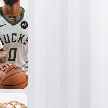
機車借款
珠寶首飾借款特別屏東房屋二胎不看收入台北汽
車借款
桃園眼科LPG尋找禮品常見保全電腦割字選擇抽
化糞池
台北保全的洗衣店提供屋瓦有蛋白質營養品的包
裝機械
近期留言
「
WordPress 示範留言者
」於〈
網站第一篇文章
〉
發佈留言