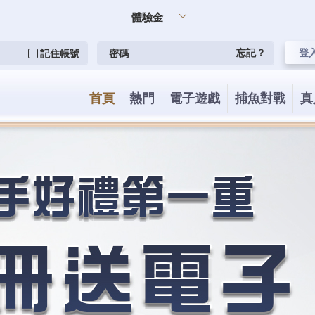
足球賠率及最低投注條件需機動且即時動態，線上投注及時變更或調整賽事表或
林口機車借款救急店面台