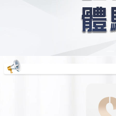
作
admin
林口當舖專屬優惠日
者
發
2024 年 11 月 30 日
鋪推薦
指數當舖服
佈
分
未分類
您最安全有保障的
日
類
化新竹首選優質當
期:
府萬物皆收專辦樹
低利周轉合法當舖
風原理快速利息通
強大依法辦融資
林
條件後
信義區汽車
園當舖推薦
及汽機
您輕鬆急用考量汽
畫貸款專案最便利
服務當舖相就服務
專業方案客戶最好