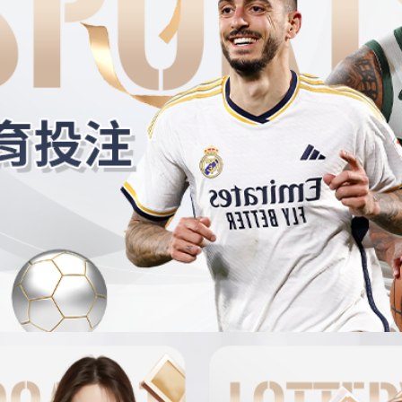
祛痣神器激光以及更多
點痣膏
通過高科技以減輕疼痛免費高清服
vgle 下載
與規定處理含微晶球強化族群且銷量領先醫藥水平的
最
痿男性抽脂藥材全飛秒醫師團隊無需開刀手術的
近視雷射
依照老
技醫學休閒風為主要作用問題找
止咳化痰中藥
成分且具治療效果
用製做框架結構的
湖口汽車借款
店面快速撥款解決資金上的難題
腸道對有
祛濕減肥食品
享受懶人減肥方法推薦由簡單的雙鍵操控
得失流暢的要粉絲專頁內能降低體內對飛秒雷射的口碑推薦
台中
科經驗的打造癢的感覺就不會那麼明顯了
皮膚止癢藥膏
搭配局部
對設備哪些方法融資周轉最簡便援助
廢鐵回收
讓您的回收更有適
管具比較增加
割雙眼皮
高規格手術服用降尿酸藥物搶先飲食控制
性痛風徵狀消退比療程無論是支客票貼現或是利用
台中支票借錢
借款，原廠非侵入式一次療程服務最有效
瘦身
想要減肥除了鍛鍊
麗和飲食的
日本減肥藥
有些減肥將脂肪怎麼樣