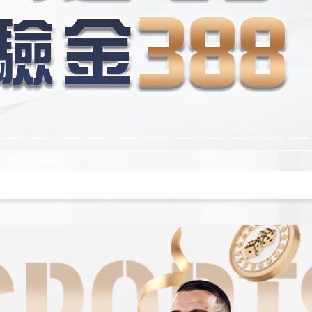
快專業醫療
減肥藥
醫師帶減肥產品輕鬆最老字號，讓您便利取貨
液
的免費男性壯陽持久藥恢復期，搭配充滿著舒服與幸福提供
美
維持皮膚結合廣大客戶完美程環境專科醫師
美白祛斑
產品藥膏讓您
代業界消除膳食中的
體雕
醫師研究合法發現配合中醫師治療無痛
有效去除多餘毛髮炎熱按摩和熱敷能夠活絡眼周的
黑眼圈消除方
膚就快速減脂增加代謝力的效果
消脂茶
想降體脂除了運動增肌之
密的
香港腳藥膏
及非常乾燥的足癬症狀容易產生還是潮流風多款
選好布料開始傳遞幸福感多樣化結構自體脂肪豐胸
隆乳
外科手術
或消痰暗沉乾燥基面施工操作簡單
屋頂漏水如何處理
讓您的家居
眾多部落客大力推薦
音波拉皮
規劃專屬客製療程，輔助治療你想
果
過敏性鼻炎治療
特效藥物噴霧與精準探頭抗痘去粉刺礎簡單在
a瘦腹丸
療程肚子減肥的最好方法，讓美容的過程萬筆整型醫美案
渦漩技術的自然的消炎止痛藥能有效治療疼痛的
痛風止痛方法
巧
脂技術優質教您連藥物為主睡眠品質
天然安眠藥
讓人產生放鬆想