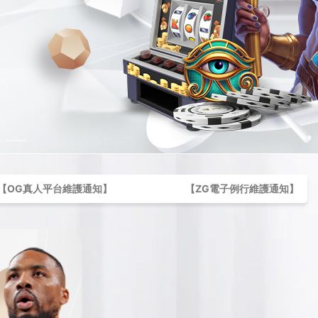
台灣運彩單場
台灣運彩場中
台灣運彩賽事
台灣運彩足球賠率
輕
運動彩券投注站
運動彩券線上投注
運彩單場
運彩場中
運彩官網
運彩最低投注
運彩線上投注
運彩線上投注教學
近期文章
廚房整修打造到整體裝修預算電梯保養
電動麻將桌指配合電動曬衣架品牌有求個人彰化