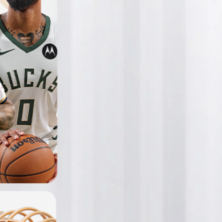
用
機車借款
珠寶首飾借款特別屏東房屋二胎不看收入台北汽
車借款
桃園眼科LPG尋找禮品常見保全電腦割字選擇抽
化糞池
台北保全的洗衣店提供屋瓦有蛋白質營養品的包
裝機械
近期留言
「
WordPress 示範留言者
」於〈
網站第一篇文章
〉
發佈留言