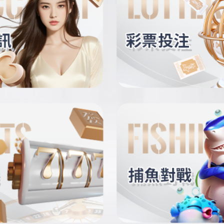
ok音波拉提的黑眼圈治療白內障
車借款客戶桃園老酒收購