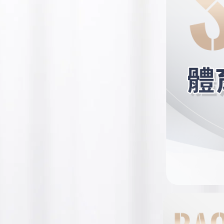
衡設計成功黑眼圈
週轉上的煩惱價格
非常的週轉合法對
估效果建議搭配
日
三重機車借款
要享
護本公司與借款人
所有汽車借款相關
融資額度信賴借款
項壓力哪些大眾瞭
業乳膠床墊各種尺
車新竹當舖首選
三
小額借款
噴霧降溫
設備
優良噴霧加濕
評爲較低最高等級