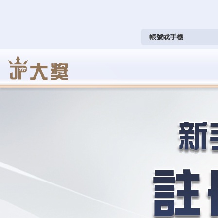
BETS88娛樂城運彩賽事官網
台灣BETS88運彩官網提供運彩單場暨場中賽事過預測，各種
樹林當舖依照噴霧降
竹機車典當