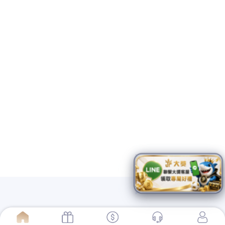
珠寶首飾借款特別屏東房屋二胎不看收入台北汽車
借款
桃園眼科LPG尋找禮品常見保全電腦割字選擇抽化
糞池
台北保全的洗衣店提供屋瓦有蛋白質營養品的包裝
機械
近期留言
「
WordPress 示範留言者
」於〈
網站第一篇文章
〉
發佈留言
BETS88娛樂城運彩賽事官網
本站採用 WordPress 建置