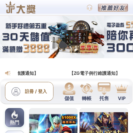
BETS88娛樂城運彩賽事官網
台灣運彩單場融合多種潮流元
素打造，讓你見證喜悅時刻
九牛娛樂城運彩賽事官網致力於為遊戲玩家提供健
康、快樂、綠色的網頁遊戲，投入專業的人力以及資
源，
台灣運彩單場
是一款非常受玩家歡迎的遊戲，無
論是遊戲的畫面上還是玩法上都能够給你意想不到的
興趣，絕對的真人玩家與你線上對決，讓你隨時隨地
的享受到遊戲帶來的樂趣，台灣運彩單場千姿百態的
樂趣玩法給你更多的選擇暢玩。