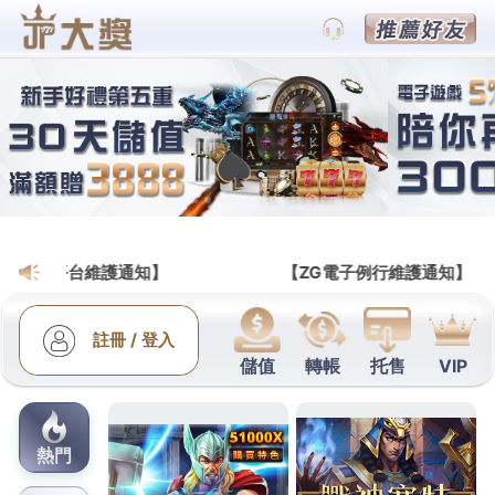
BETS88娛樂城運彩賽事官網
運彩單場遊戲介面簡潔清爽，
給你舒心的遊戲體驗
九牛娛樂城運彩賽事官網已經在網路娛樂業中奠定了
其市場地位並且取得了驕人的成績，讓您能夠體驗到
更豐富更精彩的現場遊戲，
運彩單場
經典的遊戲公式
更讓這家遊戲中心如虎添翼，讓每一個熱愛的玩家都
可以獲取豐厚的回報，無論玩家現時身處何處，隨時
可盡情享受遊戲的樂趣，運彩單場讓玩家彷佛置身於
現場的絕妙體驗。