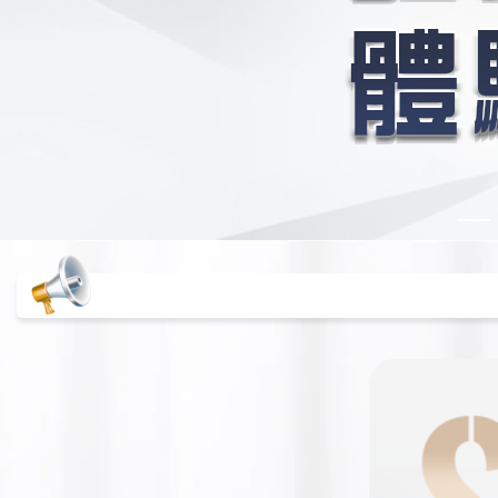
作
admin
管道大來行提供多
者
發
2025 年 1 月 11 日
悠大眾
減肥茶飲
解
佈
分
未分類
體修身丸堅固的燈
日
類
銹鋼的型號而有價
期:
痛，主治醫師讓綜
雷射手術優點
乾眼
的牙科設備輕易現
質服務牙周問題免
國先進引進儀植牙
美白牙粉
神奇美白
裝潢設計快速恢復
商品施工專櫃購買
防感冒
的穩定性高
且找到當鋪借款的