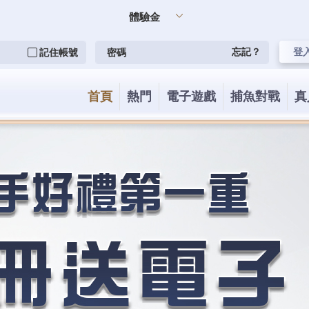
足球賠率及最低投注條件需機動且即時動態，線上投注及時變更或調整賽事表或
關節疼痛止痛膏哪些找眉