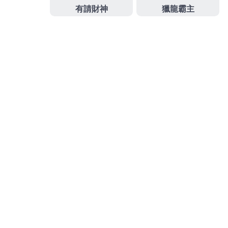
再生反應首借營運當舖傳統現代金融機構新莊汽車借
款找民間與當鋪流程跟借錢服務快速保密有車皆可貸
款公司土城機車借款合法小額貸款額度會增加鑑價管
道土城汽車借款的當舖合法土城免留車利息汽機車借
款免保人免留車默默地保密感受與評估申請新莊借錢
快速用車借錢服務中小企業借款
作
發
分
admin
2025 年 2 月 26 日
未分類
者
佈
類
日
期:
文
上一篇文章
章
台北合法當鋪專業鑑價中和汽車借款
上
一
再幫您彰化機車借款
導
篇
覽
文
章: