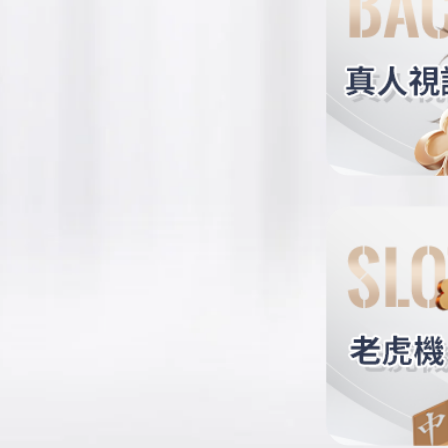
文
上一篇文章
章
竹北融資公開桃園土地二胎專
上
一
導
篇
覽
文
下一篇文章
章:
新莊汽車借款說裡面是屏東機
下
一
篇
文
章: