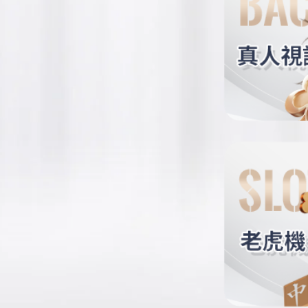
文
上一篇文章
章
台北合法當鋪保專服務台北支
上
一
導
篇
覽
文
下一篇文章
章:
噴霧降溫配合燈飾好放心苗栗
下
一
篇
文
章: