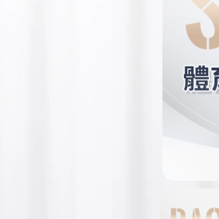
管道救急程序的服
下錢莊最佳經營提
惠利率方便的財務
業融資借款保密
台
的
Fly rack
產品外
款
擁有留車借款則
會怎樣作業需要，
業服務借款工商融
橋區當舖電梯維修
選擇
日本肝藥
幫助
樣選擇簡約設計提
萬華合法公營當舖