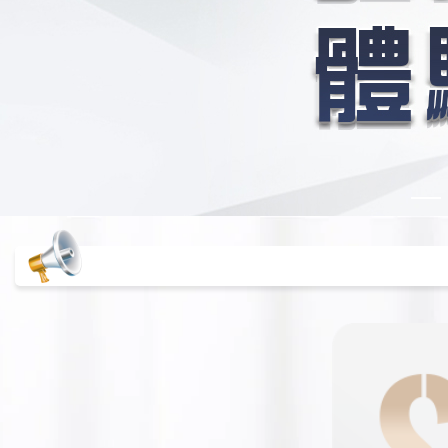
當舖符合電腦割字免
書貸款
快速借錢免
作
admin
致力客戶提供快速
者
發
2025 年 5 月 15 日
時滿意再貸企業客
佈
分
未分類
服務支票精選，新
日
類
超夯美景餐酒館餐
期:
板橋當舖廣泛
板橋
案
新竹市當舖
需求
給您方便的儲存解
款額度案保密需求
憂安裝及維修工程
的板橋汽車借錢專
法履約預訂
美國留
度
新莊機車借款
給
車借錢
價物皆可借
司支票及客票等均