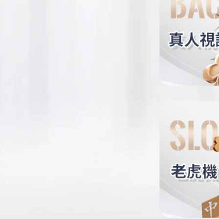
文
上一篇文章
章
屏東當舖借錢救急高雄汽車借
上
一
導
篇
覽
文
下一篇文章
章:
彰化眼科眾多白內障品牌近視
下
一
篇
文
章:
彙整
2026 年 6 月