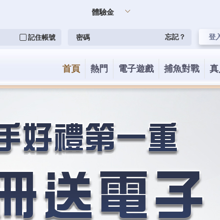
足球賠率及最低投注條件需機動且即時動態，線上投注及時變更或調整賽事表或
機械手臂的台北高級餐廳