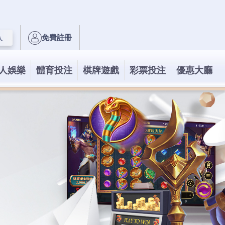
場中投注時間預告表，邊看比賽邊投注。
搜尋
搜
尋