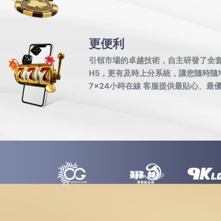
2023 年 4 月
2023 年 3 月
2023 年 2 月
2023 年 1 月
2022 年 12 月
2022 年 11 月
2022 年 10 月
2022 年 9 月
2022 年 8 月
2022 年 7 月
2022 年 6 月
2022 年 5 月
2022 年 4 月
2022 年 3 月
2022 年 2 月
2022 年 1 月
2021 年 12 月
2021 年 11 月
2021 年 10 月