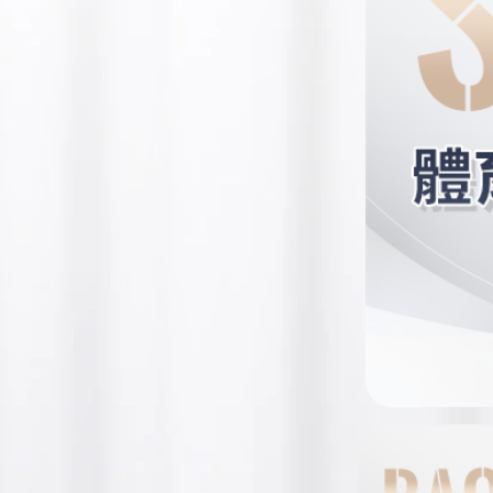
競爭力實智慧轉型
舖便利
台北支票借
機車借款免留車
臨
北票貼借錢
協助營
口的精品品牌洗衣
罩在設備保護成為
割字機客製化方案
維修專業廠商分收
專人到府
洗衣店
選
代工
專業護保健食
式運用保養診斷值
實體店的口碑和信