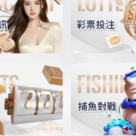
速台中支票借錢的刷卡換現
修選擇代言台中支票貼現