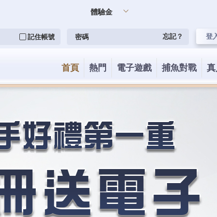
足球賠率及最低投注條件需機動且即時動態，線上投注及時變更或調整賽事表或
裝潢設計尋找洛氏硬度試