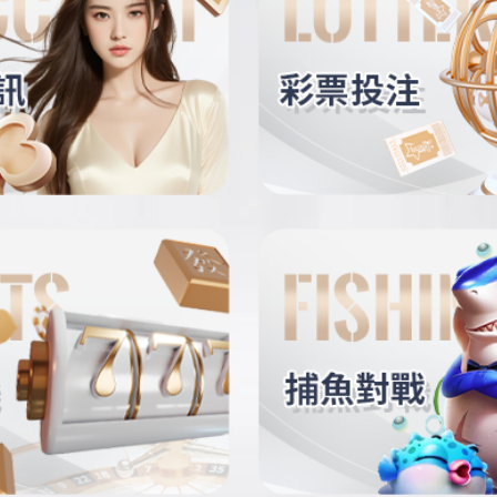
錢再幫您降息台北支票借款
車借款優點三重機車借款