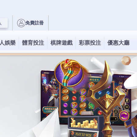
場中投注時間預告表，邊看比賽邊投注。
搜尋
搜
尋