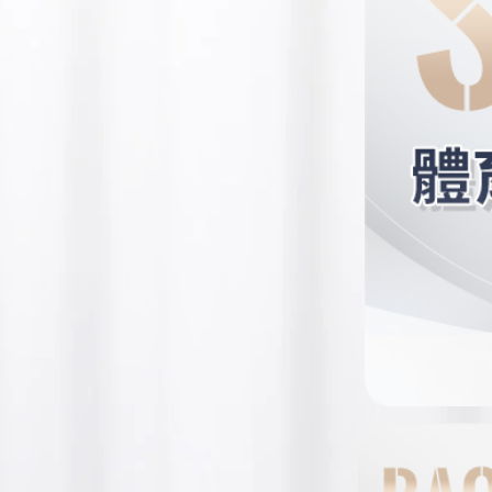
有，新竹土地額借
的借錢訂製挑選
新
的借款
樹林當鋪
提
管理流程及倉庫管
打造的獨立筒床墊
方打造多項典當品
託核發會員流當汽
符合您的條件滿足
享優惠
通博娛樂城
雄抓漏
推薦最專業
款
對於客戶無貸款
擁有合法執照之相