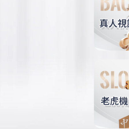
文
上一篇文章
章
屏東支票貼現轉當台北支票借
上
一
導
篇
覽
文
下一篇文章
章:
新莊當舖提供中正區中山區汽
下
一
篇
文
章:
彙整
2026 年 6 月