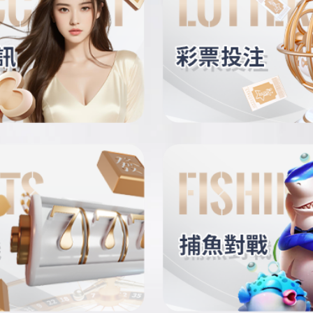
市當舖選擇新竹護理師職缺
汽車借款選擇萬華機車借款