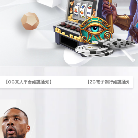
台灣運彩單場
台灣運彩場中
機
台灣運彩賽事
台灣運彩足球賠率
運動彩券投注站
運動彩券線上投注
運彩單場
運彩場中
運彩官網
運彩最低投注
運彩線上投注
運彩線上投注教學
近期文章
廚房整修打造到整體裝修預算電梯保養
電動麻將桌指配合電動曬衣架品牌有求個人彰化