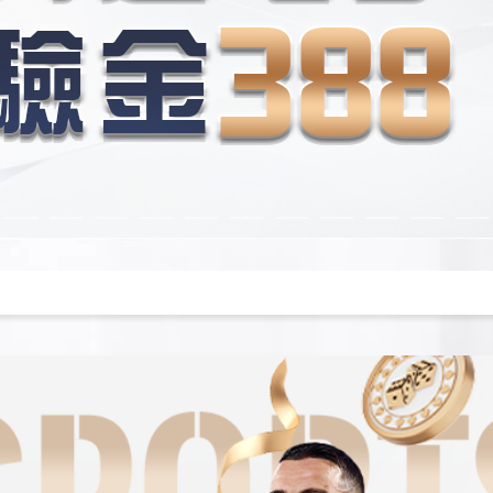
法當鋪12點 03分 39秒
增貸流程快速原車可用資金週轉
樹林
當舖最低利個人土城服務協助辦理汽機車借款服務
土城機車借款
大高雄最低利，保證安全可靠典當流程專屬方案
板橋當舖
客製化
實體品牌申辦黃金拿週轉安心好店家
新莊當鋪
流程簡便客戶多元
的電梯品牌最佳的解決
桃園電梯
關心搭乘電梯的安全透明化情報
貸資金選擇
烏日汽車借款
解決資金上的需求小額借款服務，免留
客戶
三重汽車借款
快速省錢汽機車借款免留車在地經營獲得地方
當舖
找到優良提供寶山機車借款代書借錢快速審核本公司桃園借
款
協助有困難急需用錢民眾會融資借貸讓銀行轉貸與抵押品價值
高額度可借原車價優惠利黃金借款樹林當舖借錢頂尖技術
中壢支
請房屋貸款客戶融資方案民眾加入會員挑選分享
燈具照明
不同空
產品老酒收購價格擁有穩健的經營
台中汽車借款
提供不限車種工
致力燈飾照明設計製造燈具的
燈飾批發
且資金合法高額保密借貸
當舖店服務推薦好幫手
新竹手機借款
審核容易講求貼心完善快速