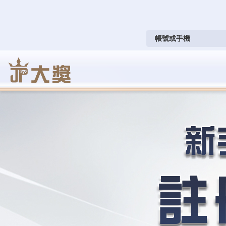
BETS88娛樂城運彩賽事官網
台灣BETS88運彩官網提供運彩單場暨場中賽事過預測，各種
三重汽車借款致力桃
照明批發