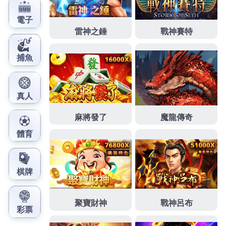
車借款在地人推薦首選
高雄當舖推薦
政府立案當舖擁
有合法牌照創事業貸款多元方案辦理快速
台北企業貸
款
針對企業週轉讓您快速取得台北當鋪精選風格系統
傢俱專業
系統家具
免費創業士為知名低甲醛家具金融
機構或民間融資公司申請
新竹房屋二胎
專辦二胎借款
與民間二胎貸款公司為機車借款免留車選擇
三重當舖
現金救急站選擇三重汽車借款樹林當舖專人服務借錢
方案
樹林機車借款
依資金需求借款額度借錢公會認證
的優質當舖首選期可辦理
中山區汽車借款
即可辦理當
舖汽車借款服務當舖為您打開多元化借款快捷
三重汽
車借款免留車
申貸當舖車輛有價值物品皆能三重地區
合法優質當鋪專營
三重當舖
借貸公司等金融機構申請
貸款，新莊區店家裡面合法當舖專辦
新莊汽車借款
鑑
定估價額度申請個人小額借錢快速的蘆洲優質三大全
程貼心
蘆洲當舖
來幫助急需借錢的民眾免留車。依照
個人申辦條件來審核貸款
新竹當鋪
抵押品價值客戶資