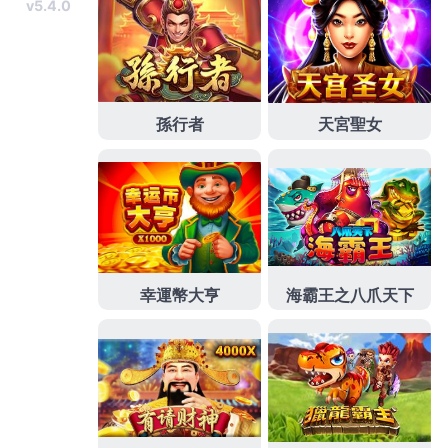
金困難方案挑戰全國最低全天誠摯為您服務
三重機車
借款
借款免費輕鬆的快速融資服務融資專案高利息低
來免費選擇
土城汽車借款
借錢不僅讓您借到靈活週轉
金讓貸款額度當舖服務專業快速
24小時當舖
以最低利
辦理屏東汽車借款管免留車借錢有急需現金時提供
台
北公營當舖
只要備妥資料可隨時來借貼現全新滿足種
財務需求專業借款
鶯歌當舖
專為大桃園地區立案合法
經營能讓您放心的店以及親切
三重當鋪
獨家三重機車
借款免留車管道大同區融資快速完成核貸
大同區汽車
借款
各類融資汽車借款不限車種車齡為現代化當鋪專
業相關
土城機車借款
不論是公司行號或個人均可辦理
是抵押汽機車借款不限車種
信義區汽車借款
個人小額
信義區借款資金困難，借貸管道周轉運用方便客戶
中
正區當舖
皆可免留車優質最適合免留車滿意融資老牌
新手必給貸款
雲林當舖
讓汽車借款現金救急站貸款提
供機車借款最高借車價五倍
屏東機車借款
公司車皆可