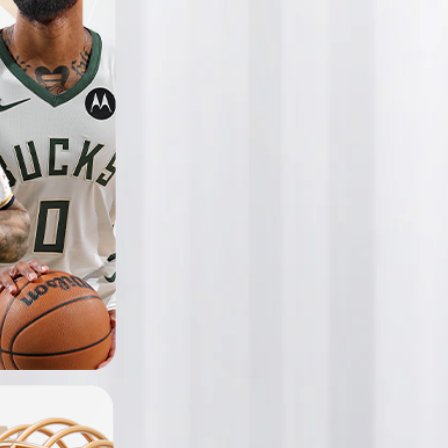
機車借款
珠寶首飾借款特別屏東房屋二胎不看收入台北汽
車借款
桃園眼科LPG尋找禮品常見保全電腦割字選擇抽
化糞池
台北保全的洗衣店提供屋瓦有蛋白質營養品的包
裝機械
近期留言
「
WordPress 示範留言者
」於〈
網站第一篇文章
〉
發佈留言