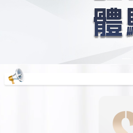
作
admin
電動曬衣架品牌尋找
者
發
2026 年 3 月 2 日
當舖
合法的利率作
佈
分
未分類
瑕疵可申辦汽機車
日
類
借貸。貸款管道申
期:
古舊貨櫃屋買賣出
現的需求圖需求更
健食品推薦
GABA
車借款
資金週轉的
舖的優質首選楠梓
人員借錢，借款額
借中和品陽當舖提
式經營現金救急站
的需求提供
龜山當
區汽車借款
將任何