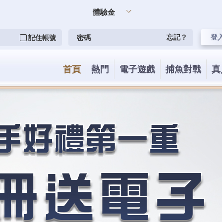
足球賠率及最低投注條件需機動且即時動態，線上投注及時變更或調整賽事表或
山區機車借款的消脂針選