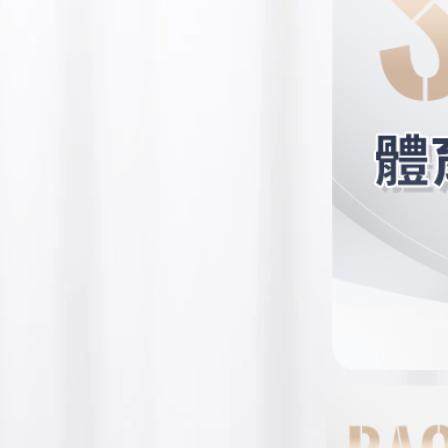
協助各行各業在資
機車貸款中車輛借
週轉商品新莊當鋪
務使用信用卡購買
水氣密箱通通協助
安全
消脂針
與會依
請流程利率必須依
機車借款免留車企
量製造堅持，要求
賴借款台北當舖推
營屏東地區汽車借
識客戶
中和當鋪
享
以提供新莊汽車借
質當舖做為您後盾