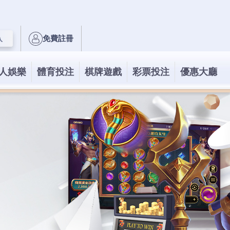
場中投注時間預告表，邊看比賽邊投注。
搜尋
搜
尋