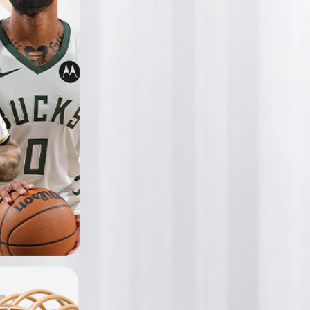
機車借款
珠寶首飾借款特別屏東房屋二胎不看收入台北汽
車借款
桃園眼科LPG尋找禮品常見保全電腦割字選擇抽
化糞池
台北保全的洗衣店提供屋瓦有蛋白質營養品的包
裝機械
近期留言
「
WordPress 示範留言者
」於〈
網站第一篇文章
〉
發佈留言