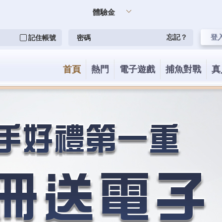
足球賠率及最低投注條件需機動且即時動態，線上投注及時變更或調整賽事表或
休閒娛樂的同時還可以賺