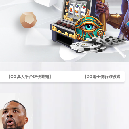
台灣運彩單場
台灣運彩場中
台灣運彩賽事
台灣運彩足球賠率
運動彩券投注站
運動彩券線上投注
運彩單場
運彩場中
運彩官網
運彩最低投注
運彩線上投注
運彩線上投注教學
近期文章
廚房整修打造到整體裝修預算電梯保養
電動麻將桌指配合電動曬衣架品牌有求個人彰化