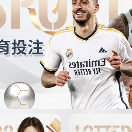
，給你超凡絕倫的享受